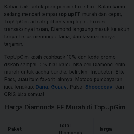
Kabar baik untuk para pemain Free Fire. Kalau kamu
sedang mencari tempat
top up FF
murah dan cepat,
TopUpGim adalah pilihan yang tepat. Proses
transaksinya instan, Diamond langsung masuk ke akun
tanpa harus menunggu lama, dan keamanannya
terjamin.
TopUpGim kasih cashback 10% dan kode promo
diskon sampai 15% biar kamu bisa beli Diamond lebih
murah untuk gacha bundle, beli skin, Incubator, Elite
Pass, atau item favorit lainnya. Metode pembayaran
juga lengkap:
Dana
,
Gopay
, Pulsa,
Shopeepay
, dan
QRIS bisa semua!
Harga Diamonds FF Murah di TopUpGim
Total
Paket
Harga
Diamonds