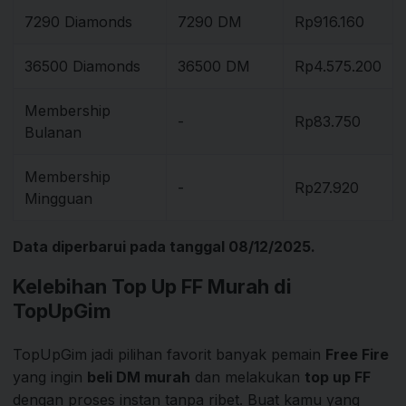
7290 Diamonds
7290 DM
Rp916.160
36500 Diamonds
36500 DM
Rp4.575.200
Membership
-
Rp83.750
Bulanan
Membership
-
Rp27.920
Mingguan
Data diperbarui pada tanggal 08/12/2025.
Kelebihan Top Up FF Murah di
TopUpGim
TopUpGim jadi pilihan favorit banyak pemain
Free Fire
yang ingin
beli DM murah
dan melakukan
top up FF
dengan proses instan tanpa ribet. Buat kamu yang