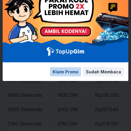
790 Diamonds
790 DM
Rp98.820
860 Diamonds
860 DM
Rp110.540
1000 Diamonds
1000 DM
Rp128.970
1215 Diamonds
1215 DM
Rp156.600
1450 Diamonds
1450 DM
Rp185.910
Klaim Promo
Sudah Membaca
1510 Diamonds
1510 DM
Rp193.450
1800 Diamonds
1800 DM
Rp230.930
2005 Diamonds
2005 DM
Rp257.540
2180 Diamonds
2180 DM
Rp279.160