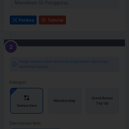
Periksa
Tutorial
2
Harga tertera sudah termasuk biaya admin dan biaya
tambahan lainnya.
Kategori
Event Bonus
Membership
Top Up
Semua Item
Denominasi Item