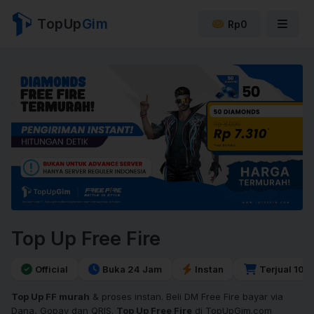
TopUp
Gim
Rp0
Top Up Free Fire
Official
Buka 24 Jam
Instan
Terjual 10r
Top Up FF murah
& proses instan. Beli DM Free Fire bayar via
Dana, Gopay dan QRIS.
Top Up Free Fire
di TopUpGim.com