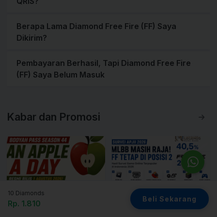
QRIS?
Berapa Lama Diamond Free Fire (FF) Saya
Dikirim?
Pembayaran Berhasil, Tapi Diamond Free Fire
(FF) Saya Belum Masuk
Kabar dan Promosi
10 Diamonds
Beli Sekarang
Booyah Pass Agustus 2026 Bertema 'An Apple a Day' Resmi Rilis, Cek Semua Daftar Reward dan Harganya!
Hasil Survei APJII 2026, Mobile Legends Tak Tergoyahkan, Free Fire Kokoh Jadi Game Terpopuler Kedua di Indonesia
Rp. 1.810
Booyah Pass Agustus 2026
Hasil survei APJII 2026: Mobile