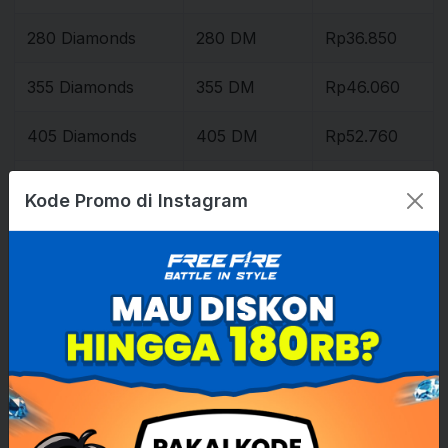
280 Diamonds
280 DM
Rp36.850
355 Diamonds
355 DM
Rp46.060
405 Diamonds
405 DM
Rp52.760
425 Diamonds
425 DM
Rp55.270
Kode Promo di Instagram
475 Diamonds
475 DM
Rp61.970
510 Diamonds
510 DM
Rp67.000
545 Diamonds
545 DM
Rp71.180
600 Diamonds
600 DM
Rp78.720
635 Diamonds
635 DM
Rp82.910