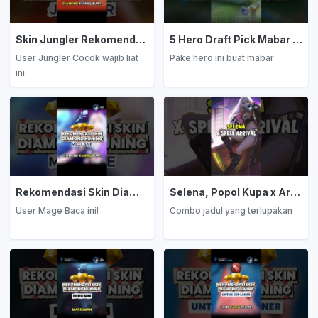
Skin Jungler Rekomendasi Diamond Kuning
5 Hero Draft Pick Mabar Auto Win
User Jungler Cocok wajib liat
Pake hero ini buat mabar
ini
Rekomendasi Skin Diamond Kuning: Mage
Selena, Popol Kupa x Arrival
User Mage Baca ini!
Combo jadul yang terlupakan