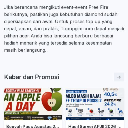
Jika berencana mengikuti event-event Free Fire
berikutnya, pastikan juga kebutuhan diamond sudah
dipersiapkan dari awal. Untuk proses top up yang
cepat, aman, dan praktis, Topupgim.com dapat menjadi
pilihan agar Anda bisa langsung berburu berbagai
hadiah menarik yang tersedia selama kesempatan
masih berlangsung.
Kabar dan Promosi
Booyah Pass Agustus 2026 Bertema 'An Apple a Day' Resmi Rilis, Cek Semua Daftar Reward dan Harganya!
Hasil Survei APJII 2026, Mobile Legends Tak Tergoyahkan, Free Fire Kokoh Jadi Game Terpopuler Kedua di Indonesia