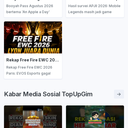
Booyah Pass Agustus 2026
Hasil survei APJII 2026: Mobile
bertema 'An Apple a Day'
Legends masih jadi game
resmi rilis! Cek daftar lengkap
terpopuler di Indonesia dengan
reward jalur Premium, Free
40,5%, Free Fire di posisi
Pass, harga paket, dan fitur
kedua 24,2%, dan Roblox naik
Deluxe Crate setelah Level
ke peringkat tiga! Simak data
100.
lengkap dan tren gaming
terbaru!
Rekap Free Fire EWC 2026: EVOS Esports Gagal Pertahankan Gelar, LYON Cetak Rekor Juara Dunia!
Rekap Free Fire EWC 2026
Paris: EVOS Esports gagal
pertahankan gelar, LYON juara
dunia dengan rekor 33
eliminasi! Simak hasil lengkap,
Kabar Media Sosial TopUpGim
format turnamen, dan jadwal
FFWS Global Finals 2026.