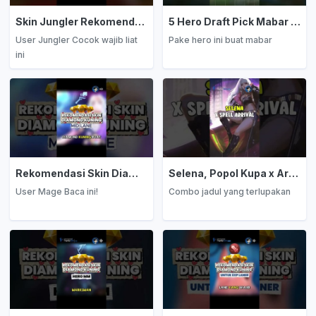
Skin Jungler Rekomendasi Diamond Kuning
5 Hero Draft Pick Mabar Auto Win
User Jungler Cocok wajib liat
Pake hero ini buat mabar
ini
Rekomendasi Skin Diamond Kuning: Mage
Selena, Popol Kupa x Arrival
User Mage Baca ini!
Combo jadul yang terlupakan