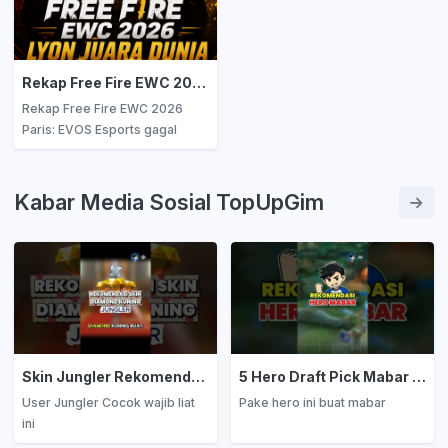
100.
lengkap dan tren gaming
terbaru!
Rekap Free Fire EWC 2026: EVOS Esports Gagal Pertahankan Gelar, LYON Cetak Rekor Juara Dunia!
Rekap Free Fire EWC 2026
Paris: EVOS Esports gagal
pertahankan gelar, LYON juara
dunia dengan rekor 33
eliminasi! Simak hasil lengkap,
Kabar Media Sosial TopUpGim
format turnamen, dan jadwal
FFWS Global Finals 2026.
Skin Jungler Rekomendasi Diamond Kuning
5 Hero Draft Pick Mabar Auto Win
User Jungler Cocok wajib liat
Pake hero ini buat mabar
ini