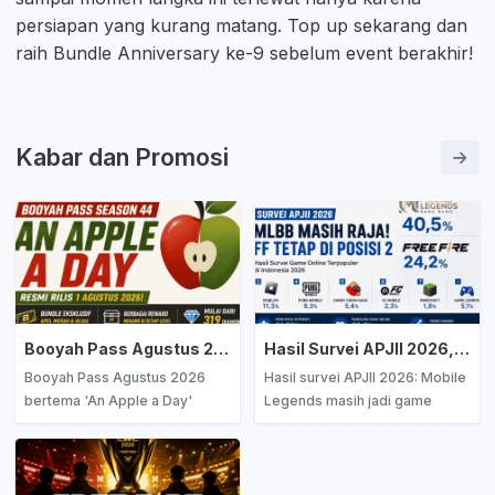
persiapan yang kurang matang. Top up sekarang dan
raih Bundle Anniversary ke-9 sebelum event berakhir!
Kabar dan Promosi
Booyah Pass Agustus 2026 Bertema 'An Apple a Day' Resmi Rilis, Cek Semua Daftar Reward dan Harganya!
Hasil Survei APJII 2026, Mobile Legends Tak Tergoyahkan, Free Fire Kokoh Jadi Game Terpopuler Kedua di Indonesia
Booyah Pass Agustus 2026
Hasil survei APJII 2026: Mobile
bertema 'An Apple a Day'
Legends masih jadi game
resmi rilis! Cek daftar lengkap
terpopuler di Indonesia dengan
reward jalur Premium, Free
40,5%, Free Fire di posisi
Pass, harga paket, dan fitur
kedua 24,2%, dan Roblox naik
Deluxe Crate setelah Level
ke peringkat tiga! Simak data