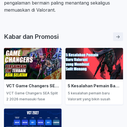
pengalaman bermain paling menantang sekaligus
memuaskan di Valorant.
Kabar dan Promosi
VCT Game Changers SEA Split 2 Memasuki Fase Penentuan, Persaingan Tim Terbaik Asia Tenggara Semakin Sengit
5 Kesalahan Pemain Baru Valorant yang Membuat Sulit Menang
VCT Game Changers SEA Split
5 kesalahan pemain baru
2 2026 memasuki fase
Valorant yang bikin susah
penentuan! 8 tim terbaik Asia
menang! Terlalu fokus kill,
Tenggara berebut gelar juara
abaikan utility, salah atur
dan hadiah US$10.000. Simak
ekonomi, minim komunikasi,
perkembangan tim dari
dan crosshair placement jelek.