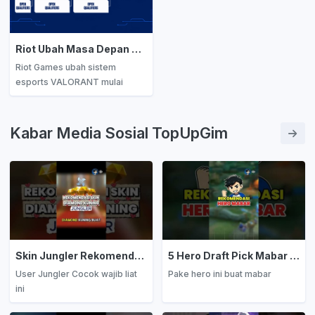
Indonesia, Filipina, Thailand,
Simak tips perbaikannya!
dan Vietnam!
Riot Ubah Masa Depan Esports VALORANT Mulai 2027, Apa Dampaknya bagi Tim Asia Tenggara?
Riot Games ubah sistem
esports VALORANT mulai
2027! Jalur promosi lebih
terbuka bagi tim non-partner.
Apa dampaknya bagi tim Asia
Kabar Media Sosial TopUpGim
Tenggara termasuk Indonesia?
Simak analisis lengkapnya!
Skin Jungler Rekomendasi Diamond Kuning
5 Hero Draft Pick Mabar Auto Win
User Jungler Cocok wajib liat
Pake hero ini buat mabar
ini