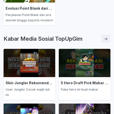
Evolusi Point Blank dari Masa ke Masa: Dari Warnet hingga Era Esports Modern
Perjalanan Point Blank dari era
warnet hingga esports modern!
Simak evolusi PB di Indonesia,
dari P90, Kriss S.V, Clan War,
hingga PBNC dan PBIC.
Kabar Media Sosial TopUpGim
Nostalgia yang terus hidup!
Skin Jungler Rekomendasi Diamond Kuning
5 Hero Draft Pick Mabar Auto Win
User Jungler Cocok wajib liat
Pake hero ini buat mabar
ini