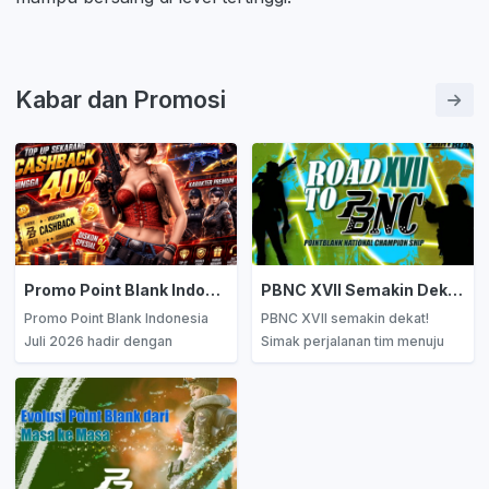
Kabar dan Promosi
Promo Point Blank Indonesia Juli 2026: Cashback hingga 40% dan Diskon Menarik
PBNC XVII Semakin Dekat, Ini Perjalanan Tim Menuju Panggung Tertinggi Point Blank Indonesia
Promo Point Blank Indonesia
PBNC XVII semakin dekat!
Juli 2026 hadir dengan
Simak perjalanan tim menuju
cashback hingga 40% dan
panggung tertinggi Point Blank
diskon item menarik! Simak
Indonesia melalui PBRS, PBSB,
syarat, ketentuan, dan tips
Circuit Point, hingga Wild Card.
hemat memanfaatkan promo.
Siapa yang akan jadi juara
Jangan sampai kelewatan!
nasional?