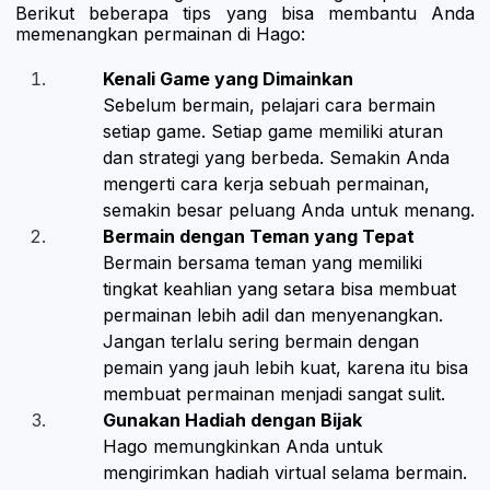
Berikut beberapa tips yang bisa membantu Anda 
memenangkan permainan di Hago:
Kenali Game yang Dimainkan
Sebelum bermain, pelajari cara bermain 
setiap game. Setiap game memiliki aturan 
dan strategi yang berbeda. Semakin Anda 
mengerti cara kerja sebuah permainan, 
semakin besar peluang Anda untuk menang.
Bermain dengan Teman yang Tepat
Bermain bersama teman yang memiliki 
tingkat keahlian yang setara bisa membuat 
permainan lebih adil dan menyenangkan. 
Jangan terlalu sering bermain dengan 
pemain yang jauh lebih kuat, karena itu bisa 
membuat permainan menjadi sangat sulit.
Gunakan Hadiah dengan Bijak
Hago memungkinkan Anda untuk 
mengirimkan hadiah virtual selama bermain. 