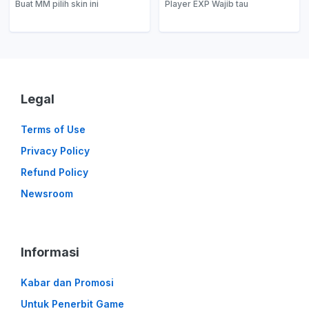
Buat MM pilih skin ini
Player EXP Wajib tau
Legal
Terms of Use
Privacy Policy
Refund Policy
Newsroom
Informasi
Kabar dan Promosi
Untuk Penerbit Game