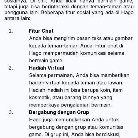
sosialnya. Di sini, Anda tidak hanya bermain game, 
tetapi juga bisa berinteraksi dengan teman-teman atau 
pengguna lain. Beberapa fitur sosial yang ada di Hago 
antara lain:
Fitur Chat
Anda bisa mengirim pesan teks atau gambar 
kepada teman-teman Anda. Fitur chat di 
Hago mempermudah komunikasi selama 
bermain game.
Hadiah Virtual
Selama permainan, Anda bisa memberikan 
hadiah virtual kepada teman atau lawan. 
Hadiah-hadiah ini bisa berupa koin, item 
kosmetik, atau barang lainnya yang 
memperkaya pengalaman bermain.
Bergabung dengan Grup
Hago juga memungkinkan Anda untuk 
bergabung dengan grup atau komunitas 
game. Di grup ini, Anda bisa berdiskusi, 