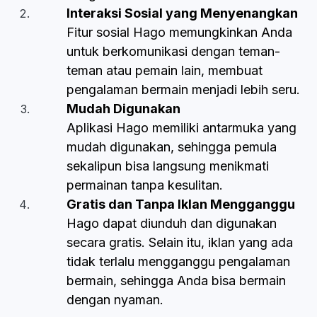
Interaksi Sosial yang Menyenangkan
Fitur sosial Hago memungkinkan Anda 
untuk berkomunikasi dengan teman-
teman atau pemain lain, membuat 
pengalaman bermain menjadi lebih seru.
Mudah Digunakan
Aplikasi Hago memiliki antarmuka yang 
mudah digunakan, sehingga pemula 
sekalipun bisa langsung menikmati 
permainan tanpa kesulitan.
Gratis dan Tanpa Iklan Mengganggu
Hago dapat diunduh dan digunakan 
secara gratis. Selain itu, iklan yang ada 
tidak terlalu mengganggu pengalaman 
bermain, sehingga Anda bisa bermain 
dengan nyaman.