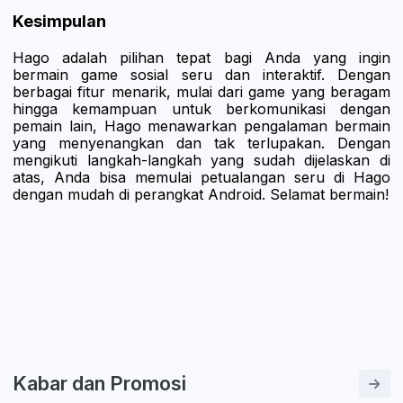
Kesimpulan
Hago adalah pilihan tepat bagi Anda yang ingin 
bermain game sosial seru dan interaktif. Dengan 
berbagai fitur menarik, mulai dari game yang beragam 
hingga kemampuan untuk berkomunikasi dengan 
pemain lain, Hago menawarkan pengalaman bermain 
yang menyenangkan dan tak terlupakan. Dengan 
mengikuti langkah-langkah yang sudah dijelaskan di 
atas, Anda bisa memulai petualangan seru di Hago 
dengan mudah di perangkat Android. Selamat bermain!
Kabar dan Promosi