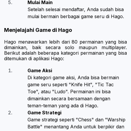
Mulai Main
Setelah selesai mendaftar, Anda sudah bisa 
mulai bermain berbagai game seru di Hago.
Menjelajahi Game di Hago
Hago menawarkan lebih dari 80 permainan yang bisa 
dimainkan, baik secara solo maupun multiplayer. 
Berikut adalah beberapa kategori permainan yang bisa 
ditemukan di aplikasi Hago:
Game Aksi
Di kategori game aksi, Anda bisa bermain 
game seru seperti "Knife Hit", "Tic Tac 
Toe", atau "Ludo". Permainan ini bisa 
dimainkan secara bersamaan dengan 
teman-teman yang ada di Hago.
Game Strategi
Game strategi seperti "Chess" dan "Warship 
Battle" menantang Anda untuk berpikir dan 