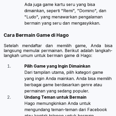
Ada juga game kartu seru yang bisa 
dimainkan, seperti "Remi", "Domino", dan 
"Ludo", yang menawarkan pengalaman 
bermain yang seru dan mengasyikkan.
Cara Bermain Game di Hago
Setelah mendaftar dan memilih game, Anda bisa 
langsung memulai permainan. Berikut adalah langkah-
langkah umum untuk bermain game di Hago:
Pilih Game yang Ingin Dimainkan
Dari tampilan utama, pilih kategori game 
yang ingin Anda mainkan. Anda bisa memilih 
berbagai game berdasarkan genre atau 
permainan yang sedang populer.
Undang Teman untuk Bermain
Hago memungkinkan Anda untuk 
mengundang teman-teman dari Facebook 
atau kontak telepon untuk bermain 