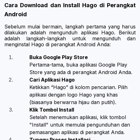
Cara Download dan Install Hago di Perangkat 
Android
Sebelum mulai bermain, langkah pertama yang harus 
dilakukan adalah mengunduh aplikasi Hago. Berikut 
adalah langkah-langkah untuk mengunduh dan 
menginstal Hago di perangkat Android Anda:
Buka Google Play Store
Pertama-tama, buka aplikasi Google Play 
Store yang ada di perangkat Android Anda.
Cari Aplikasi Hago
Ketikkan “Hago” di kolom pencarian. Pilih 
aplikasi dengan logo Hago yang khas 
(biasanya berwarna hijau dan putih).
Klik Tombol Install
Setelah menemukan aplikasi, klik tombol 
"Install" untuk memulai pengunduhan dan 
pemasangan aplikasi di perangkat Anda.
Tunggu Proses Installasi