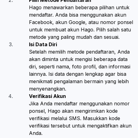
Hago menawarkan beberapa pilihan untuk 
mendaftar. Anda bisa menggunakan akun 
Facebook, akun Google, atau nomor ponsel 
untuk membuat akun Hago. Pilih salah satu 
metode yang paling mudah dan sesuai.
Isi Data Diri
Setelah memilih metode pendaftaran, Anda 
akan diminta untuk mengisi beberapa data 
diri, seperti nama, foto profil, dan informasi 
lainnya. Isi data dengan lengkap agar bisa 
menikmati pengalaman bermain yang lebih 
menyenangkan.
Verifikasi Akun
Jika Anda mendaftar menggunakan nomor 
ponsel, Hago akan mengirimkan kode 
verifikasi melalui SMS. Masukkan kode 
verifikasi tersebut untuk mengaktifkan akun 
Anda.