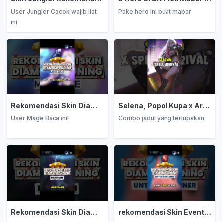
User Jungler Cocok wajib liat
Pake hero ini buat mabar
ini
Rekomendasi Skin Diamond Kuning: Mage
Selena, Popol Kupa x Arrival
User Mage Baca ini!
Combo jadul yang terlupakan
Rekomendasi Skin Diamond Kuning: Marksman
rekomendasi Skin Event Diamond Kuning: EXP Laner