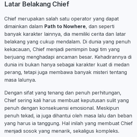
Latar Belakang Chief
Chief merupakan salah satu operator yang dapat
dimainkan dalam
Path to Nowhere
, dan seperti
banyak karakter lainnya, dia memiliki cerita dan latar
belakang yang cukup mendalam. Di dunia yang penuh
kekacauan, Chief menjadi pemimpin bagi tim yang
berjuang menghadapi ancaman besar. Kehadirannya di
dunia ini bukan hanya sebagai karakter kuat di medan
perang, tetapi juga membawa banyak misteri tentang
masa lalunya.
Dengan sifat yang tenang dan penuh perhitungan,
Chief sering kali harus membuat keputusan sulit yang
penuh dengan konsekuensi emosional. Meskipun
penuh tekad, ia juga dihantui oleh masa lalu dan beban
yang harus ia tanggung. Hal inilah yang membuat Chief
menjadi sosok yang menarik, sekaligus kompleks.