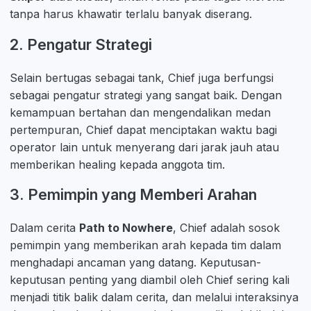
tanpa harus khawatir terlalu banyak diserang.
2. Pengatur Strategi
Selain bertugas sebagai tank, Chief juga berfungsi
sebagai pengatur strategi yang sangat baik. Dengan
kemampuan bertahan dan mengendalikan medan
pertempuran, Chief dapat menciptakan waktu bagi
operator lain untuk menyerang dari jarak jauh atau
memberikan healing kepada anggota tim.
3. Pemimpin yang Memberi Arahan
Dalam cerita
Path to Nowhere
, Chief adalah sosok
pemimpin yang memberikan arah kepada tim dalam
menghadapi ancaman yang datang. Keputusan-
keputusan penting yang diambil oleh Chief sering kali
menjadi titik balik dalam cerita, dan melalui interaksinya