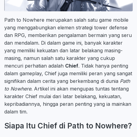
Path to Nowhere merupakan salah satu game mobile
yang menggabungkan elemen strategi tower defense
dan RPG, memberikan pengalaman bermain yang seru
dan mendalam. Di dalam game ini, banyak karakter
yang memiliki kekuatan dan latar belakang masing-
masing, namun salah satu karakter yang cukup
mencuri perhatian adalah
Chief
. Tidak hanya penting
dalam gameplay, Chief juga memiliki peran yang sangat
signifikan dalam cerita yang berkembang di dunia
Path
to Nowhere
. Artikel ini akan mengupas tuntas tentang
karakter Chief mulai dari latar belakang, kekuatan,
kepribadiannya, hingga peran penting yang ia mainkan
dalam tim.
Siapa Itu Chief di Path to Nowhere?