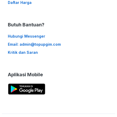
Daftar Harga
Butuh Bantuan?
Hubungi Messenger
Email: admin@topupgim.com
Kritik dan Saran
Aplikasi Mobile