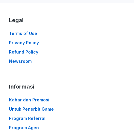
Legal
Terms of Use
Privacy Policy
Refund Policy
Newsroom
Informasi
Kabar dan Promosi
Untuk Penerbit Game
Program Referral
Program Agen