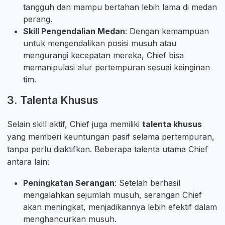
tangguh dan mampu bertahan lebih lama di medan
perang.
Skill Pengendalian Medan
: Dengan kemampuan
untuk mengendalikan posisi musuh atau
mengurangi kecepatan mereka, Chief bisa
memanipulasi alur pertempuran sesuai keinginan
tim.
3. Talenta Khusus
Selain skill aktif, Chief juga memiliki
talenta khusus
yang memberi keuntungan pasif selama pertempuran,
tanpa perlu diaktifkan. Beberapa talenta utama Chief
antara lain:
Peningkatan Serangan
: Setelah berhasil
mengalahkan sejumlah musuh, serangan Chief
akan meningkat, menjadikannya lebih efektif dalam
menghancurkan musuh.