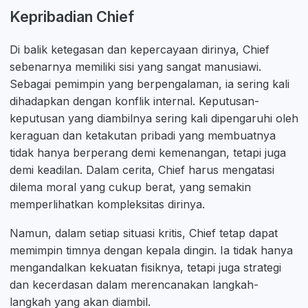
Kepribadian Chief
Di balik ketegasan dan kepercayaan dirinya, Chief
sebenarnya memiliki sisi yang sangat manusiawi.
Sebagai pemimpin yang berpengalaman, ia sering kali
dihadapkan dengan konflik internal. Keputusan-
keputusan yang diambilnya sering kali dipengaruhi oleh
keraguan dan ketakutan pribadi yang membuatnya
tidak hanya berperang demi kemenangan, tetapi juga
demi keadilan. Dalam cerita, Chief harus mengatasi
dilema moral yang cukup berat, yang semakin
memperlihatkan kompleksitas dirinya.
Namun, dalam setiap situasi kritis, Chief tetap dapat
memimpin timnya dengan kepala dingin. Ia tidak hanya
mengandalkan kekuatan fisiknya, tetapi juga strategi
dan kecerdasan dalam merencanakan langkah-
langkah yang akan diambil.