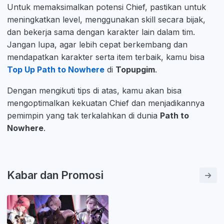
Untuk memaksimalkan potensi Chief, pastikan untuk
meningkatkan level, menggunakan skill secara bijak,
dan bekerja sama dengan karakter lain dalam tim.
Jangan lupa, agar lebih cepat berkembang dan
mendapatkan karakter serta item terbaik, kamu bisa
Top Up Path to Nowhere
di
Topupgim
.
Dengan mengikuti tips di atas, kamu akan bisa
mengoptimalkan kekuatan Chief dan menjadikannya
pemimpin yang tak terkalahkan di dunia
Path to
Nowhere
.
Kabar dan Promosi