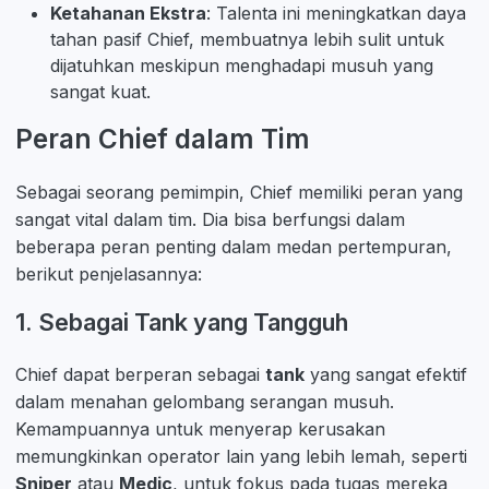
Ketahanan Ekstra
: Talenta ini meningkatkan daya
tahan pasif Chief, membuatnya lebih sulit untuk
dijatuhkan meskipun menghadapi musuh yang
sangat kuat.
Peran Chief dalam Tim
Sebagai seorang pemimpin, Chief memiliki peran yang
sangat vital dalam tim. Dia bisa berfungsi dalam
beberapa peran penting dalam medan pertempuran,
berikut penjelasannya:
1. Sebagai Tank yang Tangguh
Chief dapat berperan sebagai
tank
yang sangat efektif
dalam menahan gelombang serangan musuh.
Kemampuannya untuk menyerap kerusakan
memungkinkan operator lain yang lebih lemah, seperti
Sniper
atau
Medic
, untuk fokus pada tugas mereka