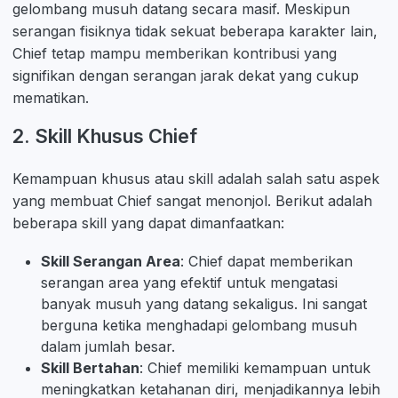
gelombang musuh datang secara masif. Meskipun
serangan fisiknya tidak sekuat beberapa karakter lain,
Chief tetap mampu memberikan kontribusi yang
signifikan dengan serangan jarak dekat yang cukup
mematikan.
2. Skill Khusus Chief
Kemampuan khusus atau skill adalah salah satu aspek
yang membuat Chief sangat menonjol. Berikut adalah
beberapa skill yang dapat dimanfaatkan:
Skill Serangan Area
: Chief dapat memberikan
serangan area yang efektif untuk mengatasi
banyak musuh yang datang sekaligus. Ini sangat
berguna ketika menghadapi gelombang musuh
dalam jumlah besar.
Skill Bertahan
: Chief memiliki kemampuan untuk
meningkatkan ketahanan diri, menjadikannya lebih