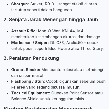
Shotgun:
Striker, R9-0 – sangat efektif di area
tertutup seperti dalam bangunan.
2. Senjata Jarak Menengah hingga Jauh
Assault Rifle:
Man-O-War, KN-44, M4 –
memberikan keseimbangan akurasi dan damage.
Marksman / Sniper:
DL Q33, Arctic.50 – cocok
untuk posisi seperti Blue House atau Three Story.
3. Peralatan Pendukung
Granat Smoke:
Membantu rotasi atau melindungi
dari sniper musuh.
Flashbang / Stun:
Cocok digunakan sebelum push
ke area yang sedang dikuasai musuh.
Tactical Equipment:
Gunakan Point Sensor atau
Balance Shield untuk keunggulan taktis.
Strategi Bertahan dan Menyerang di