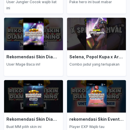
User Jungler Cocok wajib liat
Pake hero ini buat mabar
ini
Rekomendasi Skin Diamond Kuning: Mage
Selena, Popol Kupa x Arrival
User Mage Baca ini!
Combo jadul yang terlupakan
Rekomendasi Skin Diamond Kuning: Marksman
rekomendasi Skin Event Diamond Kuning: EXP Laner
Buat MM pilih skin ini
Player EXP Wajib tau