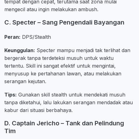
tempat dengan cepat, terutama saat zona mulai
mengecil atau ingin melakukan ambush.
C. Specter – Sang Pengendali Bayangan
Peran:
DPS/Stealth
Keunggulan:
Specter mampu menjadi tak terlihat dan
bergerak tanpa terdeteksi musuh untuk waktu
tertentu. Skill ini sangat efektif untuk mengintai,
menyusup ke pertahanan lawan, atau melakukan
serangan kejutan.
Tips:
Gunakan skill stealth untuk mendekati musuh
tanpa diketahui, lalu lakukan serangan mendadak atau
kabur dari situasi berbahaya.
D. Captain Jericho – Tank dan Pelindung
Tim