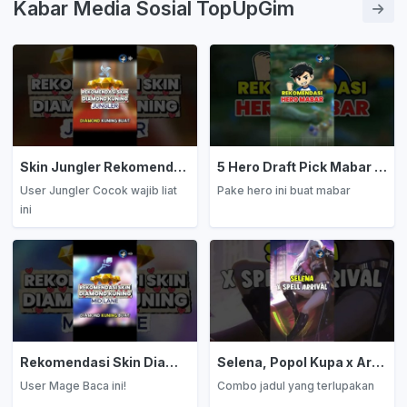
Kabar Media Sosial TopUpGim
Skin Jungler Rekomendasi Diamond Kuning
5 Hero Draft Pick Mabar Auto Win
User Jungler Cocok wajib liat
Pake hero ini buat mabar
ini
Rekomendasi Skin Diamond Kuning: Mage
Selena, Popol Kupa x Arrival
User Mage Baca ini!
Combo jadul yang terlupakan