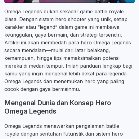
Omega Legends bukan sekadar game battle royale
biasa. Dengan sistem hero shooter yang unik, setiap
karakter atau “legend” dalam game ini membawa
keunggulan, gaya bermain, dan strategi tersendiri.
Artikel ini akan membedah para hero Omega Legends
secara mendalam—mulai dari latar belakang,
kemampuan, hingga tips memaksimalkan potensi
mereka di medan tempur. Inilah panduan lengkap bagi
kamu yang ingin mengenal lebih dekat para legenda
Omega Legends dan menemukan hero yang paling
cocok dengan gaya bermainmu.
Mengenal Dunia dan Konsep Hero
Omega Legends
Omega Legends menawarkan pengalaman battle
royale dengan sentuhan futuristik dan sistem hero