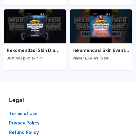
Rekomendasi Skin Diamond Kuning: Marksman
rekomendasi Skin Event Diamond Kuning: EXP Laner
Buat MM pilih skin ini
Player EXP Wajib tau
Legal
Terms of Use
Privacy Policy
Refund Policy