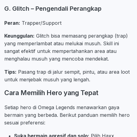
G. Glitch – Pengendali Perangkap
Peran:
Trapper/Support
Keunggulan:
Glitch bisa memasang perangkap (trap)
yang memperlambat atau melukai musuh. Skill ini
sangat efektif untuk mempertahankan area atau
menghalau musuh yang mencoba mendekat.
Tips:
Pasang trap di jalur sempit, pintu, atau area loot
untuk menjebak musuh yang lengah.
Cara Memilih Hero yang Tepat
Setiap hero di Omega Legends menawarkan gaya
bermain yang berbeda. Berikut panduan memilih hero
sesuai preferensi:
Suka bermain agresif dan solo:
Pilih Haxx,