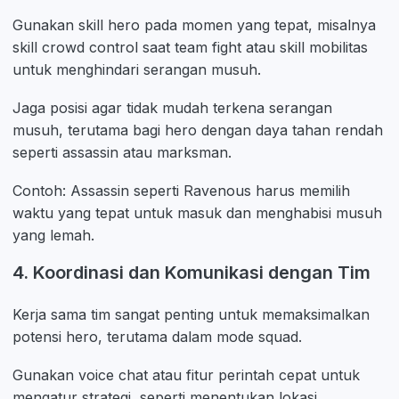
Gunakan skill hero pada momen yang tepat, misalnya
skill crowd control saat team fight atau skill mobilitas
untuk menghindari serangan musuh.
Jaga posisi agar tidak mudah terkena serangan
musuh, terutama bagi hero dengan daya tahan rendah
seperti assassin atau marksman.
Contoh: Assassin seperti Ravenous harus memilih
waktu yang tepat untuk masuk dan menghabisi musuh
yang lemah.
4. Koordinasi dan Komunikasi dengan Tim
Kerja sama tim sangat penting untuk memaksimalkan
potensi hero, terutama dalam mode squad.
Gunakan voice chat atau fitur perintah cepat untuk
mengatur strategi, seperti menentukan lokasi