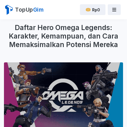
TopUp
Gim
Rp0
Daftar Hero Omega Legends:
Karakter, Kemampuan, dan Cara
Memaksimalkan Potensi Mereka