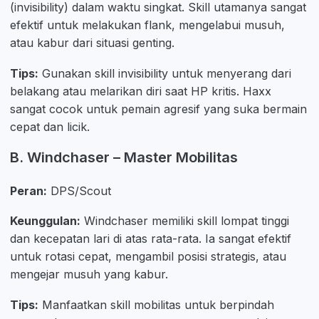
(invisibility) dalam waktu singkat. Skill utamanya sangat
efektif untuk melakukan flank, mengelabui musuh,
atau kabur dari situasi genting.
Tips:
Gunakan skill invisibility untuk menyerang dari
belakang atau melarikan diri saat HP kritis. Haxx
sangat cocok untuk pemain agresif yang suka bermain
cepat dan licik.
B. Windchaser – Master Mobilitas
Peran:
DPS/Scout
Keunggulan:
Windchaser memiliki skill lompat tinggi
dan kecepatan lari di atas rata-rata. Ia sangat efektif
untuk rotasi cepat, mengambil posisi strategis, atau
mengejar musuh yang kabur.
Tips:
Manfaatkan skill mobilitas untuk berpindah