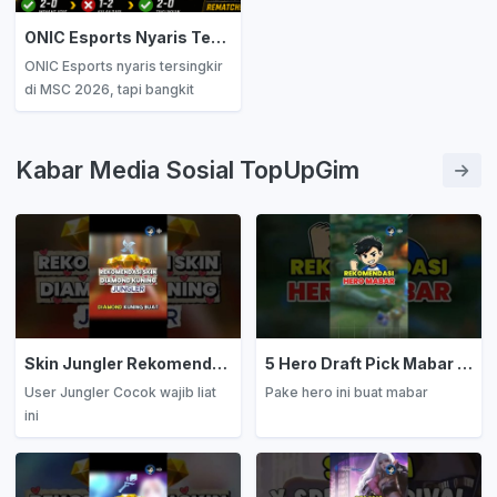
ONIC Esports Nyaris Tersingkir, Bangkit Dramatis dan Lolos ke Knockout Stage MSC 2026
ONIC Esports nyaris tersingkir
di MSC 2026, tapi bangkit
dramatis dan lolos ke Knockout
Stage. Simak perjalanan
lengkap mereka dari ancaman
Kabar Media Sosial TopUpGim
eliminasi hingga rematch
melawan Aurora Gaming di
perempat final!
Skin Jungler Rekomendasi Diamond Kuning
5 Hero Draft Pick Mabar Auto Win
User Jungler Cocok wajib liat
Pake hero ini buat mabar
ini