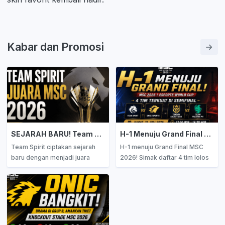
Kabar dan Promosi
SEJARAH BARU! Team Spirit Runtuhkan Dominasi Asia Tenggara dan Resmi Menjadi Juara MSC 2026
H-1 Menuju Grand Final MSC 2026, Daftar Tim yang Lolos ke Semifinal dan Fakta Menariknya!
Team Spirit ciptakan sejarah
H-1 menuju Grand Final MSC
baru dengan menjadi juara
2026! Simak daftar 4 tim lolos
MSC 2026, runtuhkan dominasi
semifinal, rekap perempat
Asia Tenggara! Simak drama
final, dan prediksi meta menuju
Grand Final, perjalanan tim, dan
partai puncak. Team Spirit vs
dampaknya terhadap peta
ONIC, Yangon Galacticos vs
kekuatan MLBB global.
Falcons PH!