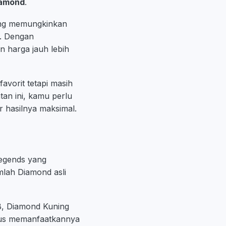
iamond
.
ang memungkinkan
p. Dengan
n harga jauh lebih
avorit tetapi masih
an ini, kamu perlu
r hasilnya maksimal.
egends yang
mlah Diamond asli
B, Diamond Kuning
arus memanfaatkannya