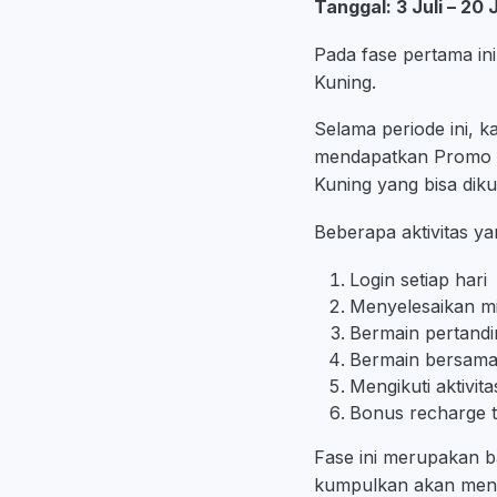
Tanggal: 3 Juli – 20 
Pada fase pertama i
Kuning.
Selama periode ini, k
mendapatkan Promo D
Kuning yang bisa dik
Beberapa aktivitas y
Login setiap hari
Menyelesaikan mi
Bermain pertand
Bermain bersam
Mengikuti aktivit
Bonus recharge te
Fase ini merupakan b
kumpulkan akan mene