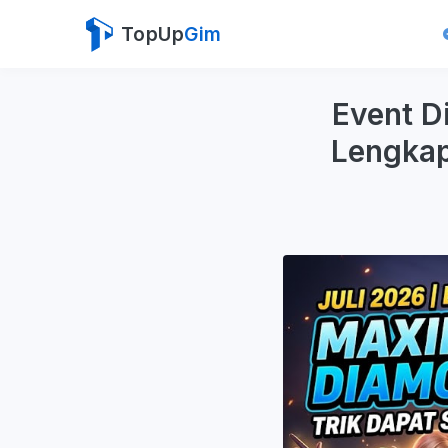
TopUp
Gim
Event D
Lengkap