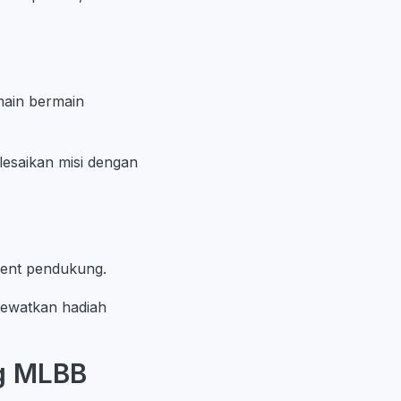
main bermain
esaikan misi dengan
ent pendukung.
lewatkan hadiah
g MLBB