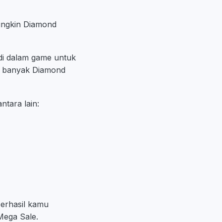
ungkin Diamond
 di dalam game untuk
n banyak Diamond
tara lain:
berhasil kamu
Mega Sale.