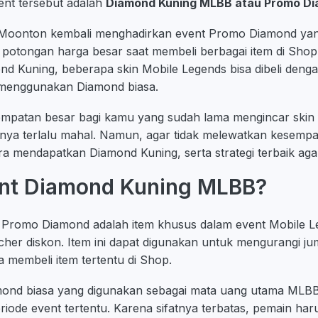
vent tersebut adalah
Diamond Kuning MLBB atau Promo D
 Moonton kembali menghadirkan event Promo Diamond y
potongan harga besar saat membeli berbagai item di Sho
 Kuning, beberapa skin Mobile Legends bisa dibeli denga
menggunakan Diamond biasa.
sempatan besar bagi kamu yang sudah lama mengincar skin f
ya terlalu mahal. Namun, agar tidak melewatkan kesempat
a mendapatkan Diamond Kuning, serta strategi terbaik aga
ent Diamond Kuning MLBB?
 Promo Diamond adalah item khusus dalam event Mobile L
cher diskon. Item ini dapat digunakan untuk mengurangi ju
a membeli item tertentu di Shop.
ond biasa yang digunakan sebagai mata uang utama MLB
eriode event tertentu. Karena sifatnya terbatas, pemain h