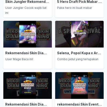
Skin Jungler Rekomendasi Diamond Kuning
5 Hero Draft Pick Mabar Auto Win
User Jungler Cocok wajib liat
Pake hero ini buat mabar
ini
Rekomendasi Skin Diamond Kuning: Mage
Selena, Popol Kupa x Arrival
User Mage Baca ini!
Combo jadul yang terlupakan
Rekomendasi Skin Diamond Kuning: Marksman
rekomendasi Skin Event Diamond Kuning: EXP Laner