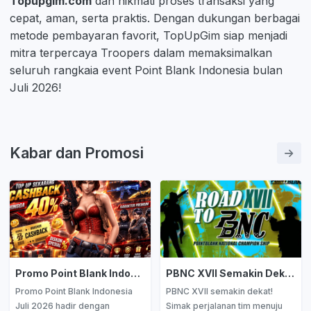
Topupgim.com
dan nikmati proses transaksi yang
cepat, aman, serta praktis. Dengan dukungan berbagai
metode pembayaran favorit, TopUpGim siap menjadi
mitra terpercaya Troopers dalam memaksimalkan
seluruh rangkaia event Point Blank Indonesia bulan
Juli 2026!
Kabar dan Promosi
Promo Point Blank Indonesia Juli 2026: Cashback hingga 40% dan Diskon Menarik
PBNC XVII Semakin Dekat, Ini Perjalanan Tim Menuju Panggung Tertinggi Point Blank Indonesia
Promo Point Blank Indonesia
PBNC XVII semakin dekat!
Juli 2026 hadir dengan
Simak perjalanan tim menuju