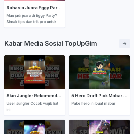
Rahasia Juara Eggy Party: Tips dan Trik Ampuh Menang di Setiap Balapan
Mau jadi juara di Eggy Party?
Simak tips dan trik pro untuk
menang di setiap mode
permainan! Dari kontrol dasar
sampai strategi tingkat lanjut,
Kabar Media Sosial TopUpGim
semuanya ada di sini.
Skin Jungler Rekomendasi Diamond Kuning
5 Hero Draft Pick Mabar Auto Win
User Jungler Cocok wajib liat
Pake hero ini buat mabar
ini