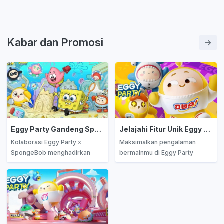
Kabar dan Promosi
Eggy Party Gandeng SpongeBob SquarePants, Siap-Siap Keseruan Tiada Henti!
Jelajahi Fitur Unik Eggy Party: Panduan Lengkap untuk Pengalaman Bermain Maksimal
Kolaborasi Eggy Party x
Maksimalkan pengalaman
SpongeBob menghadirkan
bermainmu di Eggy Party
kostum eksklusif, peta Bikini
dengan fitur seru seperti
Bottom, dan event seru untuk
kustomisasi karakter,
pengalaman gaming penuh
pembuatan map, dan
warna dan keseruan tanpa
eksplorasi Eggy Town.
batas.