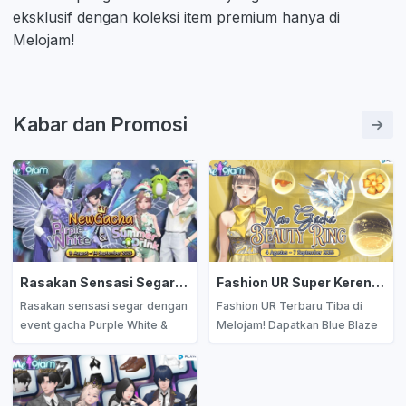
eksklusif dengan koleksi item premium hanya di
Melojam!
Kabar dan Promosi
Rasakan Sensasi Segar! Gacha Purple White & Summer Drink Kini Tersedia di Melojam
Fashion UR Super Keren Hadir di Melojam! Spin di Beauty Ring dan Dapatkan Blue Blaze Wing & Ink Golden Max!
Rasakan sensasi segar dengan
Fashion UR Terbaru Tiba di
event gacha Purple White &
Melojam! Dapatkan Blue Blaze
Summer Drink di Melojam!
Wing & Ink Golden Max lewat
Dapatkan kostum eksklusif,
Event Beauty Ring Terbatas!
efek visual unik, dan hadiah
Tampil makin keren, kumpulkan
langka dengan sistem gacha
tiket, dan spin sekarang