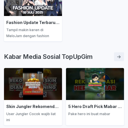
yang lebih ramah!
sebelum kehabisan!
Fashion Update Terbaru MeloJam! Koleksi Outfit Stylish Siap Bikin Kamu Makin Keren
Tampil makin keren di
MeloJam dengan fashion
update terbaru 18 Juli 2025!
Koleksi Urban Street, Pastel
Cutie, dan Summer Breeze
Kabar Media Sosial TopUpGim
hadir dengan desain stylish dan
efek animasi spesial. Yuk,
ekspresikan gayamu sekarang!
Skin Jungler Rekomendasi Diamond Kuning
5 Hero Draft Pick Mabar Auto Win
User Jungler Cocok wajib liat
Pake hero ini buat mabar
ini