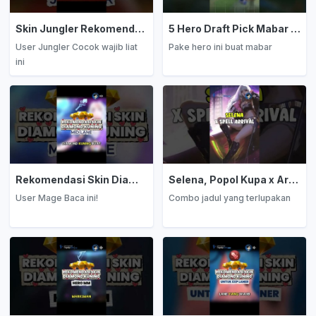
Skin Jungler Rekomendasi Diamond Kuning
5 Hero Draft Pick Mabar Auto Win
User Jungler Cocok wajib liat
Pake hero ini buat mabar
ini
Rekomendasi Skin Diamond Kuning: Mage
Selena, Popol Kupa x Arrival
User Mage Baca ini!
Combo jadul yang terlupakan