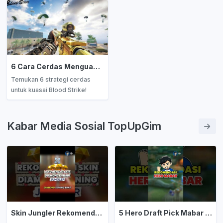
Temukan senjata terbaik
Rotasi, dan Taktik Tempur
sesuai gaya bermain di
untuk Auto Victory!
panduan lengkap ini.
6 Cara Cerdas Menguasai Blood Strike untuk Pertempuran yang Lebih Seru
Temukan 6 strategi cerdas
untuk kuasai Blood Strike!
Tingkatkan akurasi, taktik, dan
kerja tim kamu biar makin OP di
medan tempur. Baca panduan
Kabar Media Sosial TopUpGim
lengkapnya sekarang!
Skin Jungler Rekomendasi Diamond Kuning
5 Hero Draft Pick Mabar Auto Win