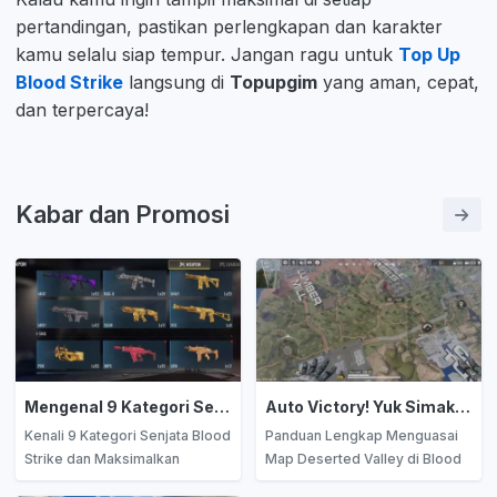
pertandingan, pastikan perlengkapan dan karakter
kamu selalu siap tempur. Jangan ragu untuk
Top Up
Blood Strike
langsung di
Topupgim
yang aman, cepat,
dan terpercaya!
Kabar dan Promosi
Mengenal 9 Kategori Senjata di Blood Strike: Panduan Lengkap untuk Menguasai Medan Tempur
Auto Victory! Yuk Simak Guide Map Deserted Valley di Blood Strike
Kenali 9 Kategori Senjata Blood
Panduan Lengkap Menguasai
Strike dan Maksimalkan
Map Deserted Valley di Blood
Strategi Tempur Kamu!
Strike — Strategi Looting,