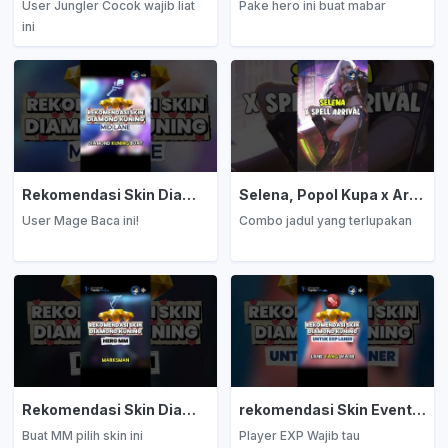
User Jungler Cocok wajib liat
Pake hero ini buat mabar
ini
Rekomendasi Skin Diamond Kuning: Mage
Selena, Popol Kupa x Arrival
User Mage Baca ini!
Combo jadul yang terlupakan
Rekomendasi Skin Diamond Kuning: Marksman
rekomendasi Skin Event Diamond Kuning: EXP Laner
Buat MM pilih skin ini
Player EXP Wajib tau