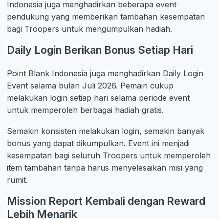
Indonesia juga menghadirkan beberapa event
pendukung yang memberikan tambahan kesempatan
bagi Troopers untuk mengumpulkan hadiah.
Daily Login Berikan Bonus Setiap Hari
Point Blank Indonesia juga menghadirkan Daily Login
Event selama bulan Juli 2026. Pemain cukup
melakukan login setiap hari selama periode event
untuk memperoleh berbagai hadiah gratis.
Semakin konsisten melakukan login, semakin banyak
bonus yang dapat dikumpulkan. Event ini menjadi
kesempatan bagi seluruh Troopers untuk memperoleh
item tambahan tanpa harus menyelesaikan misi yang
rumit.
Mission Report Kembali dengan Reward
Lebih Menarik