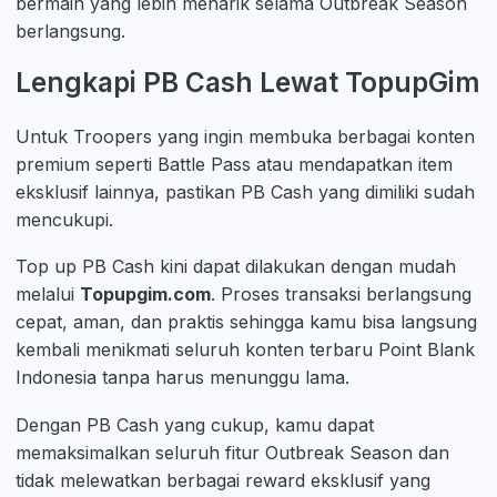
bermain yang lebih menarik selama Outbreak Season
berlangsung.
Lengkapi PB Cash Lewat TopupGim
Untuk Troopers yang ingin membuka berbagai konten
premium seperti Battle Pass atau mendapatkan item
eksklusif lainnya, pastikan PB Cash yang dimiliki sudah
mencukupi.
Top up PB Cash kini dapat dilakukan dengan mudah
melalui
Topupgim.com
. Proses transaksi berlangsung
cepat, aman, dan praktis sehingga kamu bisa langsung
kembali menikmati seluruh konten terbaru Point Blank
Indonesia tanpa harus menunggu lama.
Dengan PB Cash yang cukup, kamu dapat
memaksimalkan seluruh fitur Outbreak Season dan
tidak melewatkan berbagai reward eksklusif yang