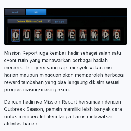
Mission Report juga kembali hadir sebagai salah satu
event rutin yang menawarkan berbagai hadiah
menarik. Troopers yang rajin menyelesaikan misi
harian maupun mingguan akan memperoleh berbagai
reward tambahan yang bisa langsung diklaim sesuai
progres masing-masing akun.
Dengan hadirnya Mission Report bersamaan dengan
Outbreak Season, pemain memiliki lebih banyak cara
untuk memperoleh item tanpa harus melewatkan
aktivitas harian.