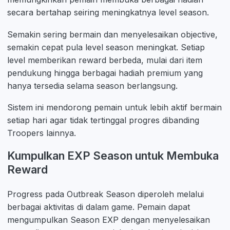
secara bertahap seiring meningkatnya level season.
Semakin sering bermain dan menyelesaikan objective,
semakin cepat pula level season meningkat. Setiap
level memberikan reward berbeda, mulai dari item
pendukung hingga berbagai hadiah premium yang
hanya tersedia selama season berlangsung.
Sistem ini mendorong pemain untuk lebih aktif bermain
setiap hari agar tidak tertinggal progres dibanding
Troopers lainnya.
Kumpulkan EXP Season untuk Membuka
Reward
Progress pada Outbreak Season diperoleh melalui
berbagai aktivitas di dalam game. Pemain dapat
mengumpulkan Season EXP dengan menyelesaikan