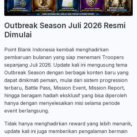
Outbreak Season Juli 2026 Resmi
Dimulai
Point Blank Indonesia kembali menghadirkan
pembaruan bulanan yang siap menemani Troopers
sepanjang Juli 2026. Update kali ini mengusung tema
Outbreak Season dengan berbagai konten baru yang
dapat dinikmati pemain, mulai dari sistem progression
terbaru, Battle Pass, Mission Event, Mission Report,
hingga beragam hadiah eksklusif yang bisa diperoleh
hanya dengan menyelesaikan misi selama periode
event berlangsung.
Tidak hanya menghadirkan reward yang lebih menarik,
update kali ini juga memberikan pengalaman bermain