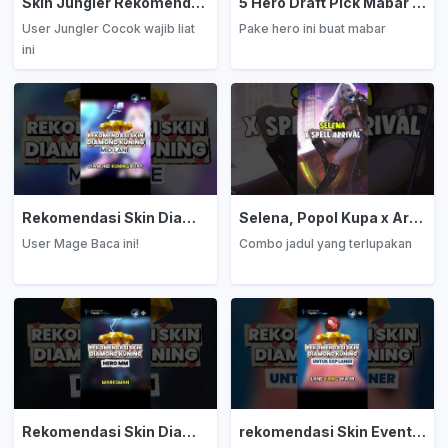
Skin Jungler Rekomendasi Diamond Kuning
5 Hero Draft Pick Mabar Auto Win
User Jungler Cocok wajib liat
Pake hero ini buat mabar
ini
Rekomendasi Skin Diamond Kuning: Mage
Selena, Popol Kupa x Arrival
User Mage Baca ini!
Combo jadul yang terlupakan
Rekomendasi Skin Diamond Kuning: Marksman
rekomendasi Skin Event Diamond Kuning: EXP Laner