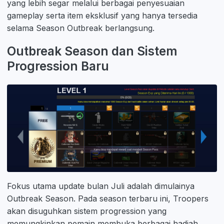
yang lebih segar melalui berbagai penyesuaian
gameplay serta item eksklusif yang hanya tersedia
selama Season Outbreak berlangsung.
Outbreak Season dan Sistem
Progression Baru
Fokus utama update bulan Juli adalah dimulainya
Outbreak Season. Pada season terbaru ini, Troopers
akan disuguhkan sistem progression yang
memungkinkan pemain membuka berbagai hadiah