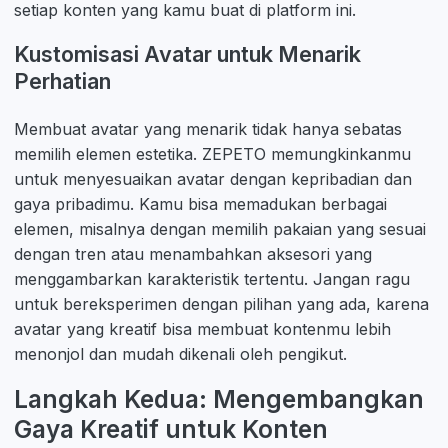
setiap konten yang kamu buat di platform ini.
Kustomisasi Avatar untuk Menarik
Perhatian
Membuat avatar yang menarik tidak hanya sebatas
memilih elemen estetika. ZEPETO memungkinkanmu
untuk menyesuaikan avatar dengan kepribadian dan
gaya pribadimu. Kamu bisa memadukan berbagai
elemen, misalnya dengan memilih pakaian yang sesuai
dengan tren atau menambahkan aksesori yang
menggambarkan karakteristik tertentu. Jangan ragu
untuk bereksperimen dengan pilihan yang ada, karena
avatar yang kreatif bisa membuat kontenmu lebih
menonjol dan mudah dikenali oleh pengikut.
Langkah Kedua: Mengembangkan
Gaya Kreatif untuk Konten