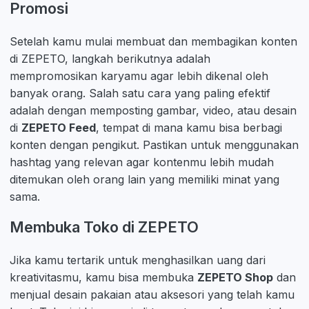
Promosi
Setelah kamu mulai membuat dan membagikan konten
di ZEPETO, langkah berikutnya adalah
mempromosikan karyamu agar lebih dikenal oleh
banyak orang. Salah satu cara yang paling efektif
adalah dengan memposting gambar, video, atau desain
di
ZEPETO Feed
, tempat di mana kamu bisa berbagi
konten dengan pengikut. Pastikan untuk menggunakan
hashtag yang relevan agar kontenmu lebih mudah
ditemukan oleh orang lain yang memiliki minat yang
sama.
Membuka Toko di ZEPETO
Jika kamu tertarik untuk menghasilkan uang dari
kreativitasmu, kamu bisa membuka
ZEPETO Shop
dan
menjual desain pakaian atau aksesori yang telah kamu