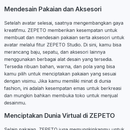
Mendesain Pakaian dan Aksesori
Setelah avatar selesai, saatnya mengembangkan gaya
kreatifmu. ZEPETO memberikan kesempatan untuk
membuat dan mendesain pakaian serta aksesori untuk
avatar melalui fitur ZEPETO Studio. Di sini, kamu bisa
merancang baju, sepatu, dan aksesori lainnya
menggunakan berbagai alat desain yang tersedia.
Tersedia ribuan bahan, warna, dan pola yang bisa
kamu pilih untuk menciptakan pakaian yang sesuai
dengan visimu. Jika kamu memiliki minat di dunia
fashion, ini adalah kesempatan emas untuk berkreasi
dan mungkin bahkan membuka toko untuk menjual
desainmu.
Menciptakan Dunia Virtual di ZEPETO
Selain pakaian, ZEPETO juga memungkinkanmu untuk