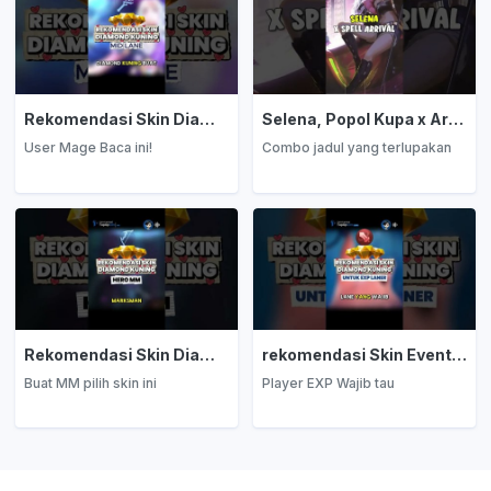
Rekomendasi Skin Diamond Kuning: Mage
Selena, Popol Kupa x Arrival
User Mage Baca ini!
Combo jadul yang terlupakan
Rekomendasi Skin Diamond Kuning: Marksman
rekomendasi Skin Event Diamond Kuning: EXP Laner
Buat MM pilih skin ini
Player EXP Wajib tau