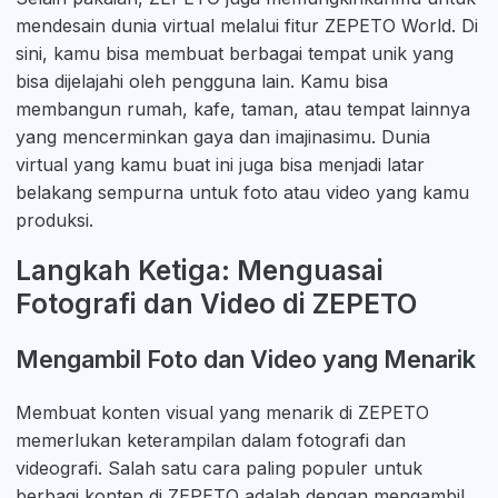
mendesain dunia virtual melalui fitur ZEPETO World. Di
sini, kamu bisa membuat berbagai tempat unik yang
bisa dijelajahi oleh pengguna lain. Kamu bisa
membangun rumah, kafe, taman, atau tempat lainnya
yang mencerminkan gaya dan imajinasimu. Dunia
virtual yang kamu buat ini juga bisa menjadi latar
belakang sempurna untuk foto atau video yang kamu
produksi.
Langkah Ketiga: Menguasai
Fotografi dan Video di ZEPETO
Mengambil Foto dan Video yang Menarik
Membuat konten visual yang menarik di ZEPETO
memerlukan keterampilan dalam fotografi dan
videografi. Salah satu cara paling populer untuk
berbagi konten di ZEPETO adalah dengan mengambil