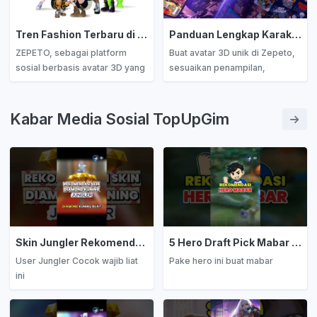
Tren Fashion Terbaru di ZEPETO yang Harus Kamu Coba!
Panduan Lengkap Karakter ZEPETO: Cara Membuat Avatar 3D yang Unik dan Menarik
ZEPETO, sebagai platform
Buat avatar 3D unik di Zepeto,
sosial berbasis avatar 3D yang
sesuaikan penampilan,
semakin digemari, tidak hanya
ekspresi, dan jelajahi dunia
berfungsi sebagai ruang untuk
virtual seru! Berinteraksi
berkomunikasi dan
dengan teman dan bagikan
Kabar Media Sosial TopUpGim
berinteraksi, tetapi juga
momen seru di media sosial.
sebagai wadah bagi para
penggunanya untuk
menuangkan kreativitas dalam
dunia fashion digital.
Skin Jungler Rekomendasi Diamond Kuning
5 Hero Draft Pick Mabar Auto Win
User Jungler Cocok wajib liat
Pake hero ini buat mabar
ini