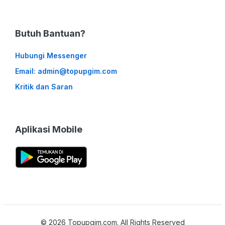
Butuh Bantuan?
Hubungi Messenger
Email: admin@topupgim.com
Kritik dan Saran
Aplikasi Mobile
©
2026
Topupgim.com. All Rights Reserved