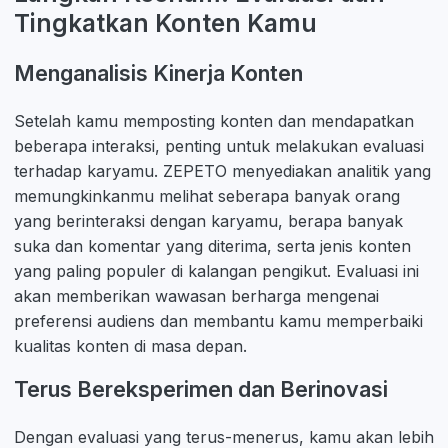
Tingkatkan Konten Kamu
Menganalisis Kinerja Konten
Setelah kamu memposting konten dan mendapatkan
beberapa interaksi, penting untuk melakukan evaluasi
terhadap karyamu. ZEPETO menyediakan analitik yang
memungkinkanmu melihat seberapa banyak orang
yang berinteraksi dengan karyamu, berapa banyak
suka dan komentar yang diterima, serta jenis konten
yang paling populer di kalangan pengikut. Evaluasi ini
akan memberikan wawasan berharga mengenai
preferensi audiens dan membantu kamu memperbaiki
kualitas konten di masa depan.
Terus Bereksperimen dan Berinovasi
Dengan evaluasi yang terus-menerus, kamu akan lebih