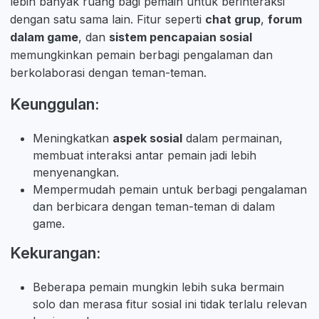
lebih banyak ruang bagi pemain untuk berinteraksi
dengan satu sama lain. Fitur seperti
chat grup
,
forum
dalam game
, dan
sistem pencapaian sosial
memungkinkan pemain berbagi pengalaman dan
berkolaborasi dengan teman-teman.
Keunggulan:
Meningkatkan
aspek sosial
dalam permainan,
membuat interaksi antar pemain jadi lebih
menyenangkan.
Mempermudah pemain untuk berbagi pengalaman
dan berbicara dengan teman-teman di dalam
game.
Kekurangan:
Beberapa pemain mungkin lebih suka bermain
solo dan merasa fitur sosial ini tidak terlalu relevan