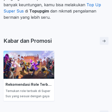
banyak keuntungan, kamu bisa melakukan
Top Up
Super Sus
di
Topupgim
dan nikmati pengalaman
bermain yang lebih seru.
Kabar dan Promosi
Rekomendasi Role Terbaik di Super Sus 2025: Temukan Gaya Bermain yang Cocok untukmu!
Temukan role terbaik di Super
Sus yang sesuai dengan gaya
bermainmu! Baik kamu lebih
suka bermain sebagai
crewmate, impostor, atau