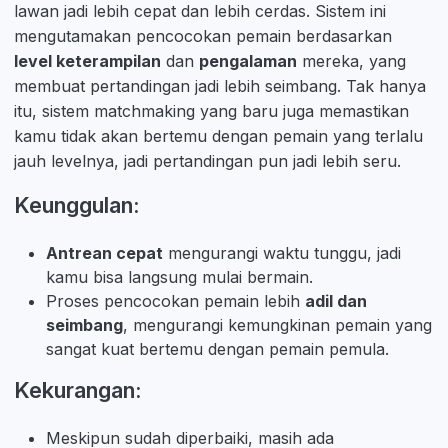
lawan jadi lebih cepat dan lebih cerdas. Sistem ini
mengutamakan pencocokan pemain berdasarkan
level keterampilan
dan
pengalaman
mereka, yang
membuat pertandingan jadi lebih seimbang. Tak hanya
itu, sistem matchmaking yang baru juga memastikan
kamu tidak akan bertemu dengan pemain yang terlalu
jauh levelnya, jadi pertandingan pun jadi lebih seru.
Keunggulan:
Antrean cepat
mengurangi waktu tunggu, jadi
kamu bisa langsung mulai bermain.
Proses pencocokan pemain lebih
adil dan
seimbang
, mengurangi kemungkinan pemain yang
sangat kuat bertemu dengan pemain pemula.
Kekurangan:
Meskipun sudah diperbaiki, masih ada