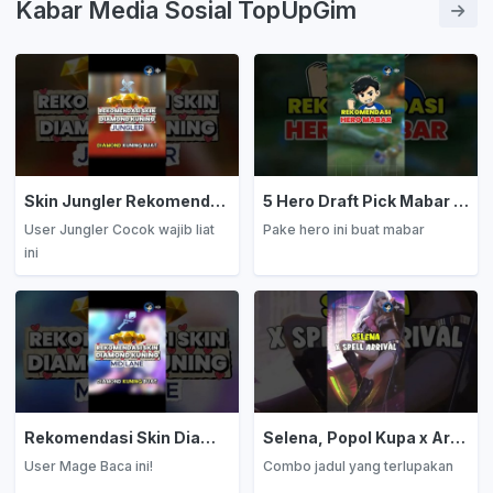
Kabar Media Sosial TopUpGim
netral, artikel ini memberikan
rekomendasi lengkap untuk
memaksimalkan
pengalamanmu
Skin Jungler Rekomendasi Diamond Kuning
5 Hero Draft Pick Mabar Auto Win
User Jungler Cocok wajib liat
Pake hero ini buat mabar
ini
Rekomendasi Skin Diamond Kuning: Mage
Selena, Popol Kupa x Arrival
User Mage Baca ini!
Combo jadul yang terlupakan