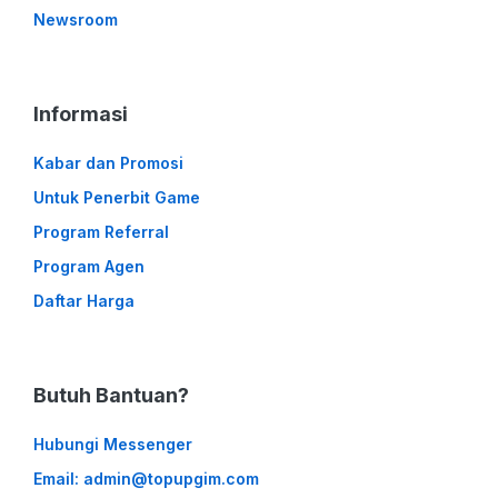
Newsroom
Informasi
Kabar dan Promosi
Untuk Penerbit Game
Program Referral
Program Agen
Daftar Harga
Butuh Bantuan?
Hubungi Messenger
Email: admin@topupgim.com