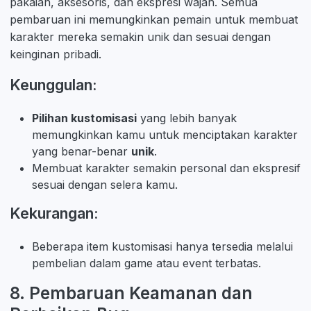
pakaian, aksesoris, dan ekspresi wajah. Semua
pembaruan ini memungkinkan pemain untuk membuat
karakter mereka semakin unik dan sesuai dengan
keinginan pribadi.
Keunggulan:
Pilihan kustomisasi
yang lebih banyak
memungkinkan kamu untuk menciptakan karakter
yang benar-benar
unik
.
Membuat karakter semakin personal dan ekspresif
sesuai dengan selera kamu.
Kekurangan:
Beberapa item kustomisasi hanya tersedia melalui
pembelian dalam game atau event terbatas.
8. Pembaruan Keamanan dan