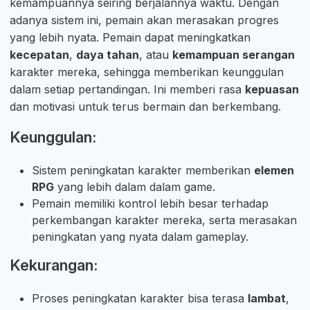
kemampuannya seiring berjalannya waktu. Dengan
adanya sistem ini, pemain akan merasakan progres
yang lebih nyata. Pemain dapat meningkatkan
kecepatan
,
daya tahan
, atau
kemampuan serangan
karakter mereka, sehingga memberikan keunggulan
dalam setiap pertandingan. Ini memberi rasa
kepuasan
dan motivasi untuk terus bermain dan berkembang.
Keunggulan:
Sistem peningkatan karakter memberikan
elemen
RPG
yang lebih dalam dalam game.
Pemain memiliki kontrol lebih besar terhadap
perkembangan karakter mereka, serta merasakan
peningkatan yang nyata dalam gameplay.
Kekurangan:
Proses peningkatan karakter bisa terasa
lambat
,