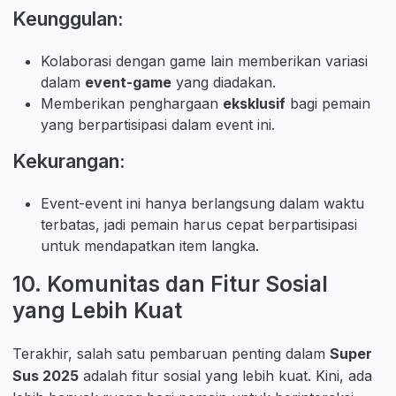
Keunggulan:
Kolaborasi dengan game lain memberikan variasi
dalam
event-game
yang diadakan.
Memberikan penghargaan
eksklusif
bagi pemain
yang berpartisipasi dalam event ini.
Kekurangan:
Event-event ini hanya berlangsung dalam waktu
terbatas, jadi pemain harus cepat berpartisipasi
untuk mendapatkan item langka.
10. Komunitas dan Fitur Sosial
yang Lebih Kuat
Terakhir, salah satu pembaruan penting dalam
Super
Sus 2025
adalah fitur sosial yang lebih kuat. Kini, ada