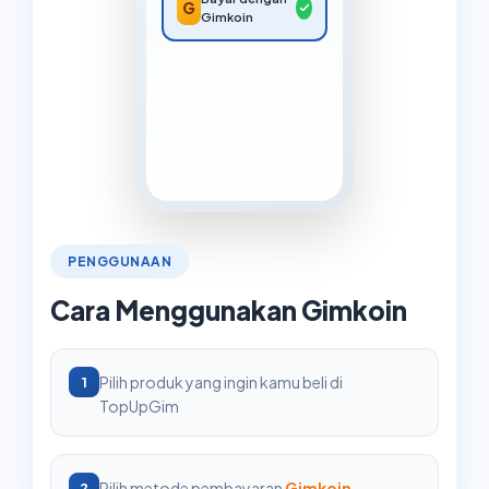
G
Gimkoin
PENGGUNAAN
Cara Menggunakan Gimkoin
Pilih produk yang ingin kamu beli di
1
TopUpGim
Pilih metode pembayaran
Gimkoin
2