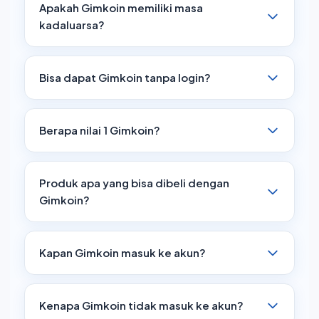
Apakah Gimkoin memiliki masa
kadaluarsa?
Gimkoin tidak memiliki masa kadaluarsa selama
akun TopUpGim kamu aktif. Gunakan kapan saja
Bisa dapat Gimkoin tanpa login?
tanpa khawatir hangus!
Tidak. Untuk mendapatkan cashback Gimkoin,
kamu wajib login ke akun TopUpGim sebelum
Berapa nilai 1 Gimkoin?
melakukan pembelian.
1 Gimkoin = 1 Rupiah. Jika kamu punya 10.000
Gimkoin, itu sama dengan Rp 10.000 untuk
Produk apa yang bisa dibeli dengan
pembelian.
Gimkoin?
Gimkoin bisa digunakan untuk semua produk di
TopUpGim, asalkan saldo mencukupi harga produk
Kapan Gimkoin masuk ke akun?
tersebut.
Gimkoin otomatis masuk setelah status pesanan
"Selesai". Biasanya beberapa menit setelah
Kenapa Gimkoin tidak masuk ke akun?
transaksi berhasil.