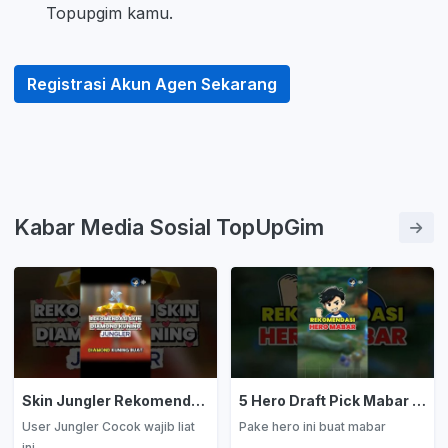
Topupgim kamu.
Registrasi Akun Agen Sekarang
Kabar Media Sosial TopUpGim
Skin Jungler Rekomendasi Diamond Kuning
5 Hero Draft Pick Mabar Auto Win
User Jungler Cocok wajib liat
Pake hero ini buat mabar
ini