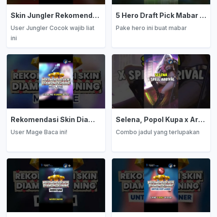
Skin Jungler Rekomendasi Diamond Kuning
5 Hero Draft Pick Mabar Auto Win
User Jungler Cocok wajib liat
Pake hero ini buat mabar
ini
Rekomendasi Skin Diamond Kuning: Mage
Selena, Popol Kupa x Arrival
User Mage Baca ini!
Combo jadul yang terlupakan