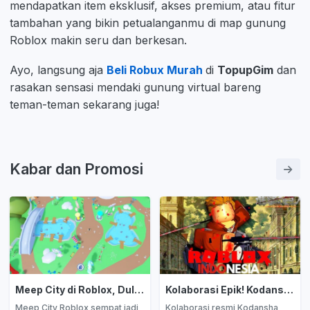
mendapatkan item eksklusif, akses premium, atau fitur
tambahan yang bikin petualanganmu di map gunung
Roblox makin seru dan berkesan.
Ayo, langsung aja
Beli Robux Murah
di
TopupGim
dan
rasakan sensasi mendaki gunung virtual bareng
teman-teman sekarang juga!
Kabar dan Promosi
Meep City di Roblox, Dulu Ramai Kini Sepi: Apa yang Terjadi?
Kolaborasi Epik! Kodansha Resmi Umumkan Game Attack on Titan di Roblox
Meep City Roblox sempat jadi
Kolaborasi resmi Kodansha