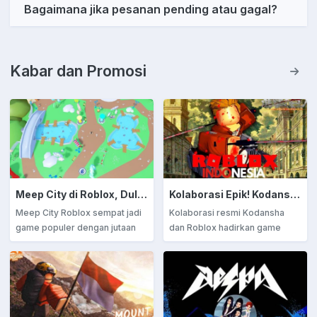
Bagaimana jika pesanan pending atau gagal?
Kabar dan Promosi
Meep City di Roblox, Dulu Ramai Kini Sepi: Apa yang Terjadi?
Kolaborasi Epik! Kodansha Resmi Umumkan Game Attack on Titan di Roblox
Meep City Roblox sempat jadi
Kolaborasi resmi Kodansha
game populer dengan jutaan
dan Roblox hadirkan game
pemain aktif, tapi kini mulai sepi
Attack on Titan, membawa
karena persaingan ketat dan
pengalaman bertarung
minim inovasi. Simak perjalanan
melawan Titan ke dunia
dan peluang kebangkitan Meep
interaktif Roblox. Siap
City di artikel lengkap ini!
merasakan sensasi 3D
Maneuver Gear? Jangan