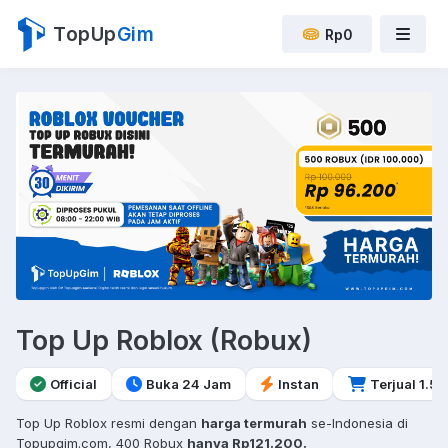
TopUp
Gim
Rp0
Top Up Roblox (Robux)
Official
Buka 24 Jam
Instan
Terjual 1.5 r
Top Up Roblox resmi dengan
harga termurah
se-Indonesia di
Topupgim.com, 400 Robux
hanya Rp121.200.