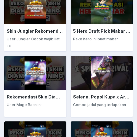
Skin Jungler Rekomendasi Diamond Kuning
5 Hero Draft Pick Mabar Auto Win
User Jungler Cocok wajib liat
Pake hero ini buat mabar
ini
Rekomendasi Skin Diamond Kuning: Mage
Selena, Popol Kupa x Arrival
User Mage Baca ini!
Combo jadul yang terlupakan