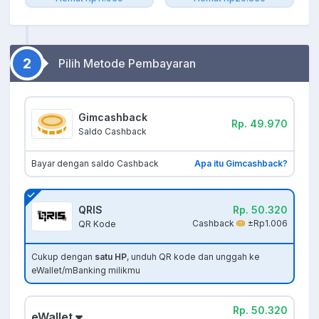
2
Pilih Metode Pembayaran
Gimcashback
Rp. 49.970
Saldo Cashback
Bayar dengan saldo Cashback
Apa itu Gimcashback?
QRIS
Rp. 50.320
Cashback
±Rp1.006
QR Kode
Cukup dengan
satu HP
, unduh QR kode dan unggah ke
eWallet/mBanking milikmu
Rp. 50.320
eWallet