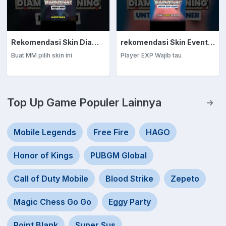
Rekomendasi Skin Diamond Kuning: Marksman
rekomendasi Skin Event Diamond Kuning: EXP Laner
Buat MM pilih skin ini
Player EXP Wajib tau
Top Up Game Populer Lainnya
Mobile Legends
Free Fire
HAGO
Honor of Kings
PUBGM Global
Call of Duty Mobile
Blood Strike
Zepeto
Magic Chess Go Go
Eggy Party
Point Blank
Super Sus