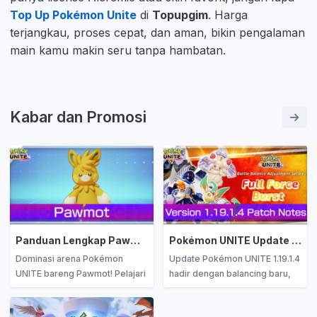
Top Up Pokémon Unite
di
Topupgim
. Harga
terjangkau, proses cepat, dan aman, bikin pengalaman
main kamu makin seru tanpa hambatan.
Kabar dan Promosi
Panduan Lengkap Pawmot di Pokémon UNITE: Build Terbaik dan Strategi Jitu untuk Dominasi Arena
Pokémon UNITE Update 1.19.1.4 Sudah Tiba! Ini Dia Isi Patch Terbarunya!
Dominasi arena Pokémon
Update Pokémon UNITE 1.19.1.4
UNITE bareng Pawmot! Pelajari
hadir dengan balancing baru,
build, moveset, dan strategi
event Summer Splash Festival,
terbaik untuk kuasai
perbaikan bug, serta Holowear