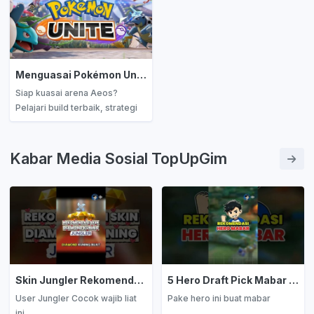
pertandingan dari early hingga
keren! Siap push rank dan
late game.
nikmati gameplay yang lebih
seru dan adil sekarang juga!
Menguasai Pokémon Unite: Panduan Lengkap, Build Terbaik, dan Strategi Juara di Arena Aeos
Siap kuasai arena Aeos?
Pelajari build terbaik, strategi
juara, dan meta terbaru
Pokémon Unite dalam panduan
lengkap ini. Optimalkan
Kabar Media Sosial TopUpGim
performamu dan bawa tim
menuju kemenangan!
Skin Jungler Rekomendasi Diamond Kuning
5 Hero Draft Pick Mabar Auto Win
User Jungler Cocok wajib liat
Pake hero ini buat mabar
ini