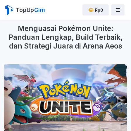
TopUp
Gim
Rp0
Menguasai Pokémon Unite:
Panduan Lengkap, Build Terbaik,
dan Strategi Juara di Arena Aeos