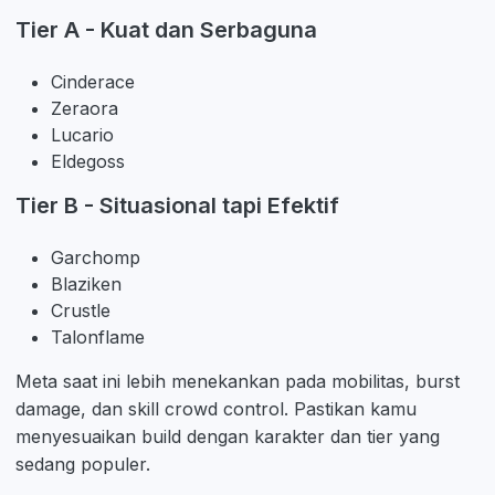
Tier A - Kuat dan Serbaguna
Cinderace
Zeraora
Lucario
Eldegoss
Tier B - Situasional tapi Efektif
Garchomp
Blaziken
Crustle
Talonflame
Meta saat ini lebih menekankan pada mobilitas, burst
damage, dan skill crowd control. Pastikan kamu
menyesuaikan build dengan karakter dan tier yang
sedang populer.