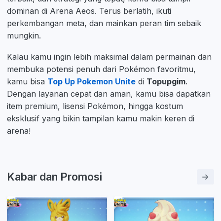
dominan di Arena Aeos. Terus berlatih, ikuti
perkembangan meta, dan mainkan peran tim sebaik
mungkin.
Kalau kamu ingin lebih maksimal dalam permainan dan
membuka potensi penuh dari Pokémon favoritmu,
kamu bisa
Top Up Pokemon Unite
di
Topupgim
.
Dengan layanan cepat dan aman, kamu bisa dapatkan
item premium, lisensi Pokémon, hingga kostum
eksklusif yang bikin tampilan kamu makin keren di
arena!
Kabar dan Promosi