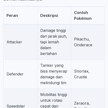
Contoh
Peran
Deskripsi
Pokémon
Damage tinggi
dari jarak jauh,
Pikachu,
Attacker
tapi lemah
Cinderace
dalam
bertahan
Tanker yang
bisa menyerap
Snorlax,
Defender
damage dan
Crustle
melindungi tim
Mobilitas tinggi
untuk rotasi
Zeraora,
Speedster
cepat dan