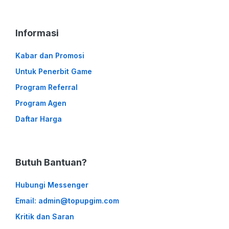
Informasi
Kabar dan Promosi
Untuk Penerbit Game
Program Referral
Program Agen
Daftar Harga
Butuh Bantuan?
Hubungi Messenger
Email: admin@topupgim.com
Kritik dan Saran