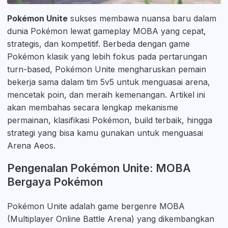
Pokémon Unite
sukses membawa nuansa baru dalam
dunia Pokémon lewat gameplay MOBA yang cepat,
strategis, dan kompetitif. Berbeda dengan game
Pokémon klasik yang lebih fokus pada pertarungan
turn-based, Pokémon Unite mengharuskan pemain
bekerja sama dalam tim 5v5 untuk menguasai arena,
mencetak poin, dan meraih kemenangan. Artikel ini
akan membahas secara lengkap mekanisme
permainan, klasifikasi Pokémon, build terbaik, hingga
strategi yang bisa kamu gunakan untuk menguasai
Arena Aeos.
Pengenalan Pokémon Unite: MOBA
Bergaya Pokémon
Pokémon Unite adalah game bergenre MOBA
(Multiplayer Online Battle Arena) yang dikembangkan