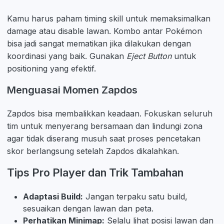
Kamu harus paham timing skill untuk memaksimalkan
damage atau disable lawan. Kombo antar Pokémon
bisa jadi sangat mematikan jika dilakukan dengan
koordinasi yang baik. Gunakan
Eject Button
untuk
positioning yang efektif.
Menguasai Momen Zapdos
Zapdos bisa membalikkan keadaan. Fokuskan seluruh
tim untuk menyerang bersamaan dan lindungi zona
agar tidak diserang musuh saat proses pencetakan
skor berlangsung setelah Zapdos dikalahkan.
Tips Pro Player dan Trik Tambahan
Adaptasi Build:
Jangan terpaku satu build,
sesuaikan dengan lawan dan peta.
Perhatikan Minimap:
Selalu lihat posisi lawan dan