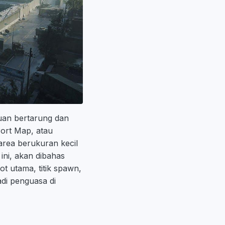
uan bertarung dan
Port Map, atau
area berukuran kecil
ini, akan dibahas
ot utama, titik spawn,
adi penguasa di