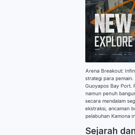
Arena Breakout: Inf
strategi para pemain
Guoyapos Bay Port. P
namun penuh bangunan
secara mendalam segal
ekstraksi, ancaman bo
pelabuhan Kamona in
Sejarah da