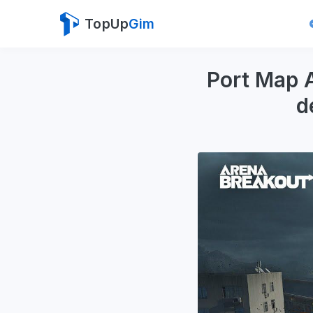
TopUp
Gim
Port Map 
d