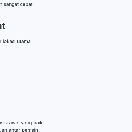
n sangat cepat,
at
n lokasi utama
isi awal yang baik
uan antar pemain