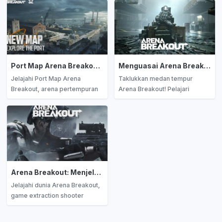
Port Map Arena Breakout: Arena Pertempuran Intens dengan Loot dan Ekstraksi Terbaik
Menguasai Arena Breakout: Panduan Lengkap Tips dan Strategi Bermain untuk Menjadi Juara
Jelajahi Port Map Arena
Taklukkan medan tempur
Breakout, arena pertempuran
Arena Breakout! Pelajari
intens dengan loot berkualitas
strategi jitu, teknik bertarung,
dan strategi ekstraksi terbaik.
dan tips looting terbaik untuk
Kuasai pelabuhan Kamona
jadi juara di setiap match.
dengan panduan lengkap kami!
Panduan lengkap buat kamu
yang ingin naik level jadi
pemain pro!
Arena Breakout: Menjelajahi Kedalaman Game Extraction Shooter Taktis
Jelajahi dunia Arena Breakout,
game extraction shooter
dengan gameplay taktis dan
realisme tinggi. Dapatkan tips