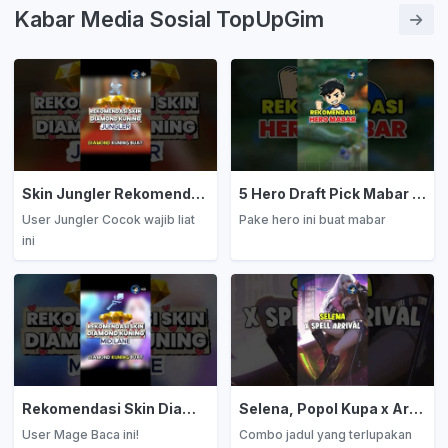
sukses dan strategi jitu untuk
Kabar Media Sosial TopUpGim
bertahan hidup di medan
perang Kamona!
Skin Jungler Rekomendasi Diamond Kuning
5 Hero Draft Pick Mabar Auto Win
User Jungler Cocok wajib liat
Pake hero ini buat mabar
ini
Rekomendasi Skin Diamond Kuning: Mage
Selena, Popol Kupa x Arrival
User Mage Baca ini!
Combo jadul yang terlupakan