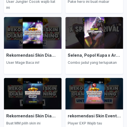
User Jungler Cocok wajib liat
Pake hero ini buat mabar
ini
Rekomendasi Skin Diamond Kuning: Mage
Selena, Popol Kupa x Arrival
User Mage Baca ini!
Combo jadul yang terlupakan
Rekomendasi Skin Diamond Kuning: Marksman
rekomendasi Skin Event Diamond Kuning: EXP Laner
Buat MM pilih skin ini
Player EXP Wajib tau