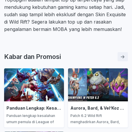
mendukung kebutuhan gaming kamu setiap hari. Jadi,
sudah siap tampil lebih eksklusif dengan Skin Exquisite
di Wild Rift? Segera lakukan top up dan rasakan
pengalaman bermain MOBA yang lebih memuaskan!
Kabar dan Promosi
Panduan Lengkap: Kesalahan Fatal Pemula Saat Bermain League of Legends: Wild Rift dan Cara Menghindarinya untuk Meningkatkan Skill dan Kemenangan
Aurora, Bard, & Vel’Koz Tiba di Wild Rift! Patch 6.2 Hadirkan Champion Unik untuk Dicoba!
Panduan lengkap kesalahan
Patch 6.2 Wild Rift
umum pemula di League of
menghadirkan Aurora, Bard,
Legends: Wild Rift dan cara
dan Vel’Koz sebagai champion