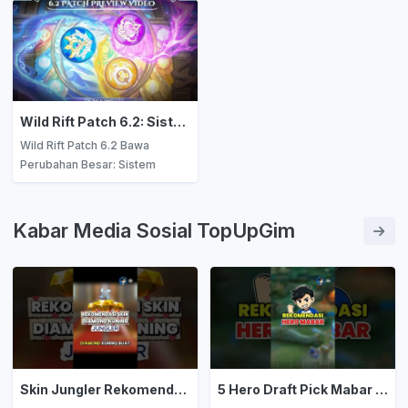
menghindarinya agar skill dan
baru dengan gameplay unik
kemenangan semakin
dan strategi segar. Saatnya
meningkat."
kuasai meta terbaru dan
eksplorasi potensi mereka di
medan pertempuran!
Wild Rift Patch 6.2: Sistem Enchantment Sepatu Diubah, Strategi Kamu Harus Ganti!
Wild Rift Patch 6.2 Bawa
Perubahan Besar: Sistem
Enchantment Sepatu Kini
Otomatis, Strategi Main Wajib
Diubah!
Kabar Media Sosial TopUpGim
Skin Jungler Rekomendasi Diamond Kuning
5 Hero Draft Pick Mabar Auto Win