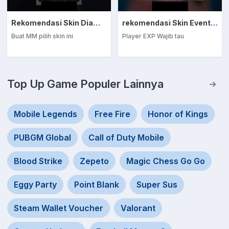
Rekomendasi Skin Diamond Kuning: Marksman
rekomendasi Skin Event Diamond Kuning: EXP Laner
Buat MM pilih skin ini
Player EXP Wajib tau
Top Up Game Populer Lainnya
Mobile Legends
Free Fire
Honor of Kings
PUBGM Global
Call of Duty Mobile
Blood Strike
Zepeto
Magic Chess Go Go
Eggy Party
Point Blank
Super Sus
Steam Wallet Voucher
Valorant