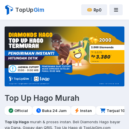
TopUp
Gim
Rp0
Top Up Hago Murah
Official
Buka 24 Jam
Instan
Terjual 10r
Top Up Hago
murah & proses instan. Beli Diamonds Hago bayar
via Dana, Gopay dan QRIS. Top Up Hago di TopUpGim.com