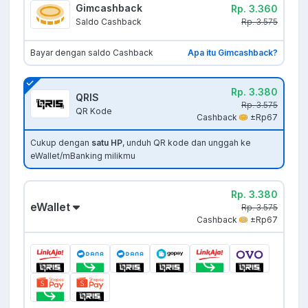
Gimcashback
Rp. 3.360
Rp. 3.575
Saldo Cashback
Bayar dengan saldo Cashback
Apa itu Gimcashback?
Rp. 3.380
QRIS
Rp. 3.575
QR Kode
Cashback
±Rp67
Cukup dengan
satu HP
, unduh QR kode dan unggah ke
eWallet/mBanking milikmu
Rp. 3.380
eWallet
Rp. 3.575
Cashback
±Rp67