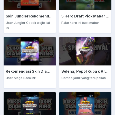
Skin Jungler Rekomendasi Diamond Kuning
5 Hero Draft Pick Mabar Auto Win
User Jungler Cocok wajib liat
Pake hero ini buat mabar
ini
Rekomendasi Skin Diamond Kuning: Mage
Selena, Popol Kupa x Arrival
User Mage Baca ini!
Combo jadul yang terlupakan