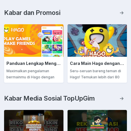
Kabar dan Promosi
Panduan Lengkap Menggunakan Fitur Sosial di Hago: Chat, Voice Call, Live Streaming & Banyak Lagi!
Cara Main Hago dengan Mudah di Perangkat Android
Maximalkan pengalaman
Seru-seruan bareng teman di
bermainmu di Hago dengan
Hago! Temukan lebih dari 80
fitur sosial seru seperti chat,
game seru, chat, dan hadiah
voice call, live streaming, dan
virtual yang bikin pengalaman
teman sekitar. Bergabunglah
bermain makin asyik. Unduh
Kabar Media Sosial TopUpGim
dengan komunitas, bangun
sekarang dan mulai
koneksi, dan rasakan keseruan
petualanganmu! 🎮✨
lebih nyata dalam setiap
permainan!