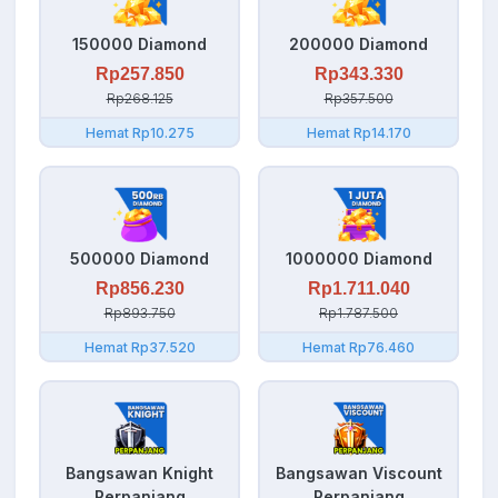
150000 Diamond
200000 Diamond
Rp257.850
Rp343.330
Rp268.125
Rp357.500
Hemat Rp10.275
Hemat Rp14.170
500000 Diamond
1000000 Diamond
Rp856.230
Rp1.711.040
Rp893.750
Rp1.787.500
Hemat Rp37.520
Hemat Rp76.460
Bangsawan Knight
Bangsawan Viscount
Perpanjang
Perpanjang