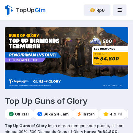
TopUp
Gim
Rp0
Top Up Guns of Glory
Official
Buka 24 Jam
Instan
4.9
(1)
Top Up Guns of Glory
lebih murah dengan kode promo, diskon
hingga 39%. 500 Diamonds Guns of Glory
hanya Rp84.800.