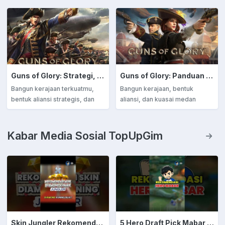
Guns of Glory: Strategi, Aliansi, dan Dominasi di Dunia MMO
Guns of Glory: Panduan Lengkap, Strategi, dan Komunitas di Dunia Kerajaan Musket
Bangun kerajaan terkuatmu,
Bangun kerajaan, bentuk
bentuk aliansi strategis, dan
aliansi, dan kuasai medan
kuasai medan perang di Guns
perang di Guns of Glory!
of Glory – strategi, kekuatan,
Pelajari strategi terbaik dan
dan kerja sama adalah kuncimu
maksimalkan potensi
Kabar Media Sosial TopUpGim
menuju takhta kejayaan!
pasukanmu dalam panduan
lengkap ini.
Skin Jungler Rekomendasi Diamond Kuning
5 Hero Draft Pick Mabar Auto Win