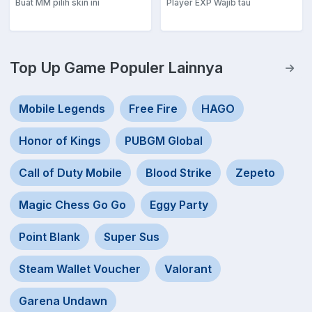
Buat MM pilih skin ini
Player EXP Wajib tau
Top Up Game Populer Lainnya
Mobile Legends
Free Fire
HAGO
Honor of Kings
PUBGM Global
Call of Duty Mobile
Blood Strike
Zepeto
Magic Chess Go Go
Eggy Party
Point Blank
Super Sus
Steam Wallet Voucher
Valorant
Garena Undawn