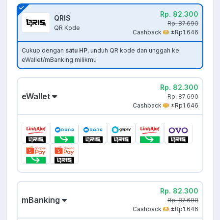
Rp. 82.300
QRIS
Rp. 87.690
QR Kode
Cashback
±Rp1.646
Cukup dengan
satu HP
, unduh QR kode dan unggah ke
eWallet/mBanking milikmu
Rp. 82.300
eWallet
Rp. 87.690
Cashback
±Rp1.646
Rp. 82.300
mBanking
Rp. 87.690
Cashback
±Rp1.646