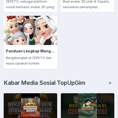
ZEPETO, sebagai platform
Buat avatar 3D unik di Zepeto,
sosial berbasis avatar 3D yang
sesuaikan penampilan,
semakin digemari, tidak hanya
ekspresi, dan jelajahi dunia
berfungsi sebagai ruang untuk
virtual seru! Berinteraksi
berkomunikasi dan
dengan teman dan bagikan
berinteraksi, tetapi juga
momen seru di media sosial.
sebagai wadah bagi para
penggunanya untuk
menuangkan kreativitas dalam
Panduan Lengkap Mengembangkan Konten di ZEPETO untuk Pemula
dunia fashion digital.
Bergabunglah di ZEPETO dan
mulai ciptakan konten
kreatifmu! Kustomisasi avatar,
desain pakaian, buat dunia
virtual, dan bagikan foto &
Kabar Media Sosial TopUpGim
video menarik.