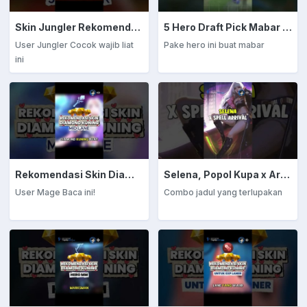
Skin Jungler Rekomendasi Diamond Kuning
5 Hero Draft Pick Mabar Auto Win
User Jungler Cocok wajib liat
Pake hero ini buat mabar
ini
Rekomendasi Skin Diamond Kuning: Mage
Selena, Popol Kupa x Arrival
User Mage Baca ini!
Combo jadul yang terlupakan