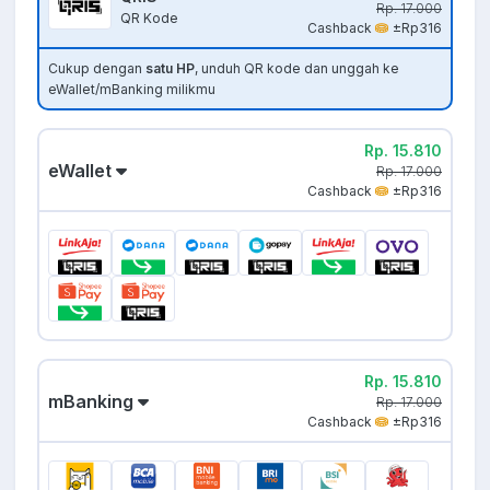
Rp. 17.000
QR Kode
Cashback
±Rp316
Cukup dengan
satu HP
, unduh QR kode dan unggah ke
eWallet/mBanking milikmu
Rp. 15.810
eWallet
Rp. 17.000
Cashback
±Rp316
Rp. 15.810
mBanking
Rp. 17.000
Cashback
±Rp316