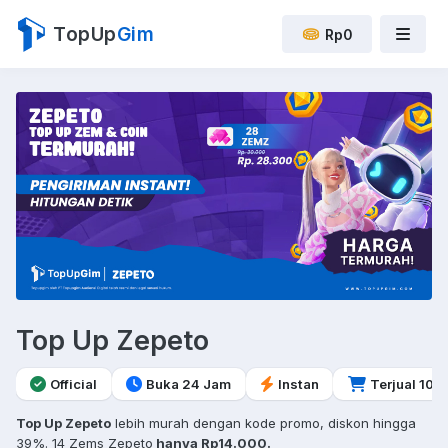
TopUp
Gim
Rp0
Top Up Zepeto
Official
Buka 24 Jam
Instan
Terjual 10r
Top Up Zepeto
lebih murah dengan kode promo, diskon hingga
39%. 14 Zems Zepeto
hanya Rp14.000.