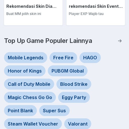
Rekomendasi Skin Diamond Kuning: Marksman
rekomendasi Skin Event Diamond Kuning: EXP Laner
Buat MM pilih skin ini
Player EXP Wajib tau
Top Up Game Populer Lainnya
Mobile Legends
Free Fire
HAGO
Honor of Kings
PUBGM Global
Call of Duty Mobile
Blood Strike
Magic Chess Go Go
Eggy Party
Point Blank
Super Sus
Steam Wallet Voucher
Valorant