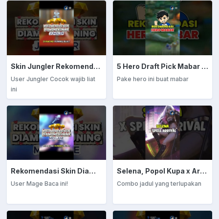
Skin Jungler Rekomendasi Diamond Kuning
5 Hero Draft Pick Mabar Auto Win
User Jungler Cocok wajib liat
Pake hero ini buat mabar
ini
Rekomendasi Skin Diamond Kuning: Mage
Selena, Popol Kupa x Arrival
User Mage Baca ini!
Combo jadul yang terlupakan