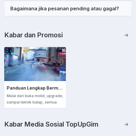
Bagaimana jika pesanan pending atau gagal?
Kabar dan Promosi
Panduan Lengkap Bermain Asphalt 9: Legends – Dari Pemula Sampai Jadi Pro!
Mulai dari buka mobil, upgrade,
sampai teknik balap, semua
dibahas lengkap buat bantu
kamu jadi legenda di lintasan.
Siap dominasikan arena?
Kabar Media Sosial TopUpGim