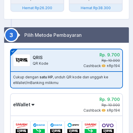
Hemat Rp26.200
Hemat Rp38.300
3
Pilih Metode Pembayaran
Rp. 9.700
QRIS
Rp. 10.000
QR Kode
Cashback
±Rp194
Cukup dengan
satu HP
, unduh QR kode dan unggah ke
eWallet/mBanking milikmu
Rp. 9.700
eWallet
Rp. 10.000
Cashback
±Rp194