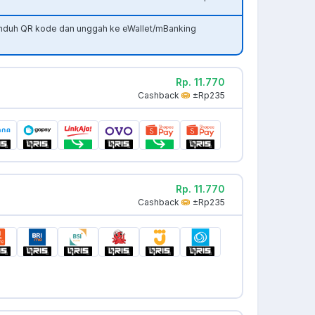
unduh QR kode dan unggah ke eWallet/mBanking
Rp. 11.770
Cashback
±Rp235
Rp. 11.770
Cashback
±Rp235