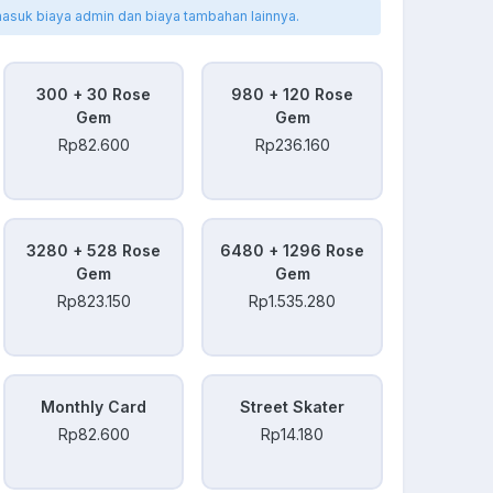
masuk biaya admin dan biaya tambahan lainnya.
300 + 30 Rose
980 + 120 Rose
Gem
Gem
Rp82.600
Rp236.160
3280 + 528 Rose
6480 + 1296 Rose
Gem
Gem
Rp823.150
Rp1.535.280
Monthly Card
Street Skater
Rp82.600
Rp14.180