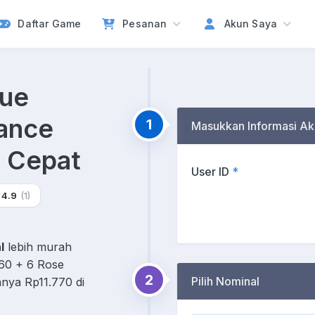
Daftar Game
Pesanan
Akun Saya
lue
nance
1
Masukkan Informasi Ak
g Cepat
User ID
*
4.9
(1)
l
lebih murah
 60 + 6 Rose
2
Pilih Nominal
nya Rp11.770 di