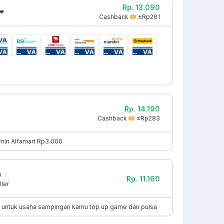
Rp. 13.090
Cashback
±Rp261
Rp. 14.190
Cashback
±Rp283
min Alfamart Rp3.000
m
Rp. 11.160
ler
k untuk usaha sampingan kamu top up game dan pulsa