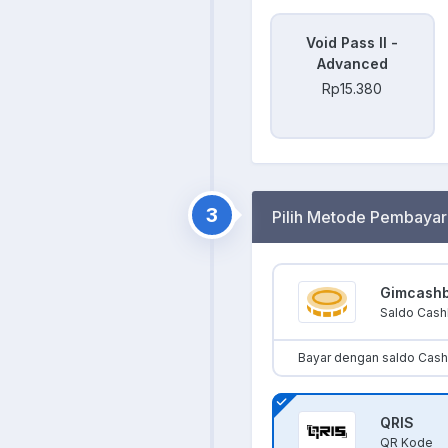
Void Pass II -
Advanced
Rp15.380
3
Pilih Metode Pembayar
Gimcash
Saldo Cas
Bayar dengan saldo Cas
QRIS
QR Kode