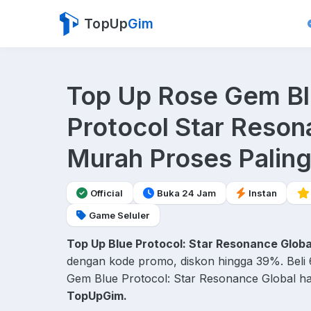
TopUp
Gim
Top Up Rose Gem B
Protocol Star Reso
Murah Proses Palin
Official
Buka 24 Jam
Instan
Game Seluler
Top Up Blue Protocol: Star Resonance Globa
dengan kode promo, diskon hingga 39%. Beli
Gem Blue Protocol: Star Resonance Global ha
TopUpGim.