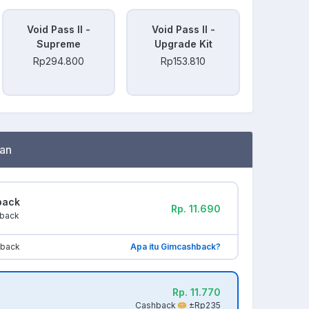
Void Pass II -
Void Pass II -
Supreme
Upgrade Kit
Rp294.800
Rp153.810
an
back
Rp. 11.690
hback
hback
Apa itu Gimcashback?
Rp. 11.770
Cashback
±Rp235