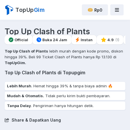
TopUp
Gim
Rp0
Top Up Clash of Plants
Official
Buka 24 Jam
Instan
4.9
(1)
Top Up Clash of Plants
lebih murah dengan kode promo, diskon
hingga 39%. Beli 99 Ticket Clash of Plants hanya Rp 13.130 di
TopUpGim.
Top Up Clash of Plants di Topupgim
Lebih Murah
. Hemat hingga 39% & tanpa biaya admin 🔥
Mudah & Otomatis.
Tidak perlu kirim bukti pembayaran.
Tanpa Delay
. Pengiriman hanya hitungan detik.
Share & Dapatkan Uang