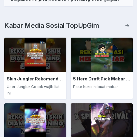
Kabar Media Sosial TopUpGim
Skin Jungler Rekomendasi Diamond Kuning
5 Hero Draft Pick Mabar Auto Win
User Jungler Cocok wajib liat
Pake hero ini buat mabar
ini