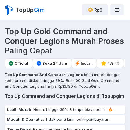
TopUp
Gim
Rp0
Top Up Gold Command and
Conquer Legions Murah Proses
Paling Cepat
Official
Buka 24 Jam
Instan
4.9
(1)
Top Up Command And Conquer: Legions
lebih murah dengan
kode promo, diskon hingga 39%. Beli 400 Gold Gold Command
and Conquer Legions hanya Rp13.190 di
TopUpGim.
Top Up Command and Conquer Legions di Topupgim
Lebih Murah
. Hemat hingga 39% & tanpa biaya admin 🔥
Mudah & Otomatis.
Tidak perlu kirim bukti pembayaran.
Tanpa Delay
. Pengiriman hanya hitungan detik.