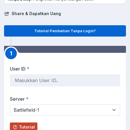
Share & Dapatkan Uang
Tutorial Pembelian Tanpa Login?
1
User ID
*
Server
*
Tutorial