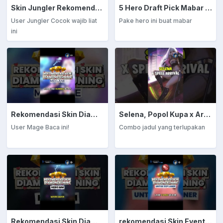
Skin Jungler Rekomendasi Diamond Kuning
5 Hero Draft Pick Mabar Auto Win
User Jungler Cocok wajib liat
Pake hero ini buat mabar
ini
Rekomendasi Skin Diamond Kuning: Mage
Selena, Popol Kupa x Arrival
User Mage Baca ini!
Combo jadul yang terlupakan
Rekomendasi Skin Diamond Kuning: Marksman
rekomendasi Skin Event Diamond Kuning: EXP Laner