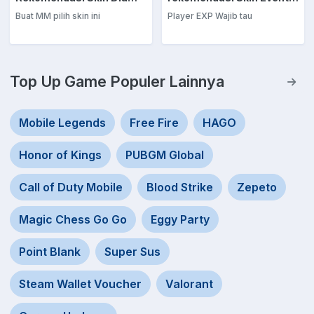
Buat MM pilih skin ini
Player EXP Wajib tau
Top Up Game Populer Lainnya
Mobile Legends
Free Fire
HAGO
Honor of Kings
PUBGM Global
Call of Duty Mobile
Blood Strike
Zepeto
Magic Chess Go Go
Eggy Party
Point Blank
Super Sus
Steam Wallet Voucher
Valorant