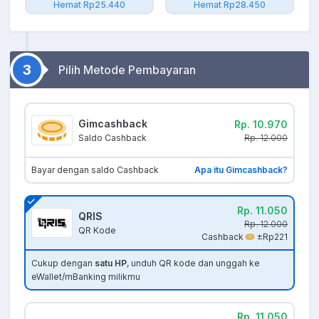
Hemat Rp25.440
Hemat Rp28.450
3
Pilih Metode Pembayaran
Gimcashback
Rp. 10.970
Rp. 12.000
Saldo Cashback
Bayar dengan saldo Cashback
Apa itu Gimcashback?
Rp. 11.050
QRIS
Rp. 12.000
QR Kode
Cashback
±Rp221
Cukup dengan
satu HP
, unduh QR kode dan unggah ke
eWallet/mBanking milikmu
Rp. 11.050