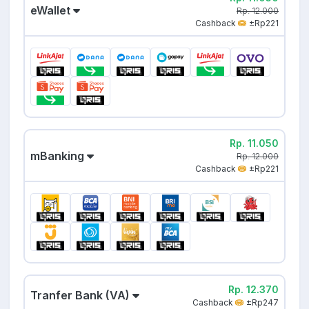
eWallet
Rp. 12.000
Cashback
±Rp221
Rp. 11.050
mBanking
Rp. 12.000
Cashback
±Rp221
Rp. 12.370
Tranfer Bank (VA)
Cashback
±Rp247