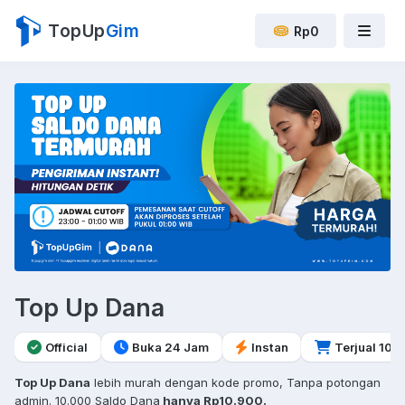
TopUp
Gim
Rp0
Top Up Dana
Official
Buka 24 Jam
Instan
Terjual 10r
Top Up Dana
lebih murah dengan kode promo, Tanpa potongan
admin. 10.000 Saldo Dana
hanya Rp10.900.