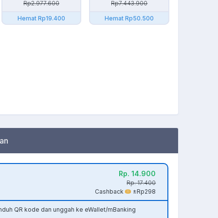
Rp2.977.600
Rp7.443.900
Hemat Rp19.400
Hemat Rp50.500
an
Rp. 14.900
Rp. 17.400
Cashback
±Rp298
unduh QR kode dan unggah ke eWallet/mBanking