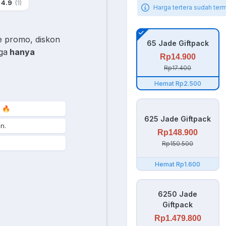
4.9
(1)
Harga tertera sudah ter
e promo, diskon
65 Jade Giftpack
ga
hanya
Rp14.900
Rp17.400
Hemat Rp2.500
 🔥
625 Jade Giftpack
n.
Rp148.900
Rp150.500
Hemat Rp1.600
6250 Jade
Giftpack
Rp1.479.800