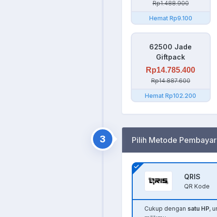
Rp1.488.900
Hemat Rp9.100
62500 Jade
Giftpack
Rp14.785.400
Rp14.887.600
Hemat Rp102.200
3
Pilih Metode Pembayar
QRIS
QR Kode
Cukup dengan
satu HP
, 