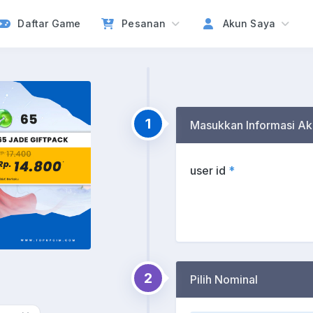
Daftar Game
Pesanan
Akun Saya
1
Masukkan Informasi Ak
user id
*
2
Pilih Nominal