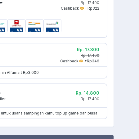
Rp. 17.400
Cashback
±Rp322
Rp. 17.300
Rp. 17.400
Cashback
±Rp346
min Alfamart Rp3.000
m
Rp. 14.800
Rp. 17.400
ler
k untuk usaha sampingan kamu top up game dan pulsa