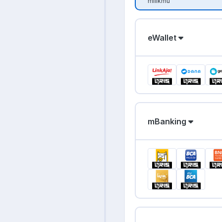
milikmu
eWallet
mBanking