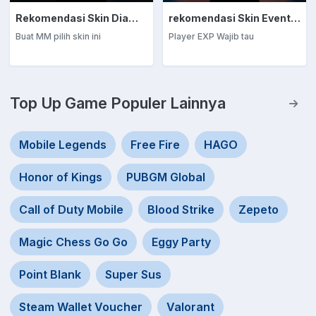
Rekomendasi Skin Diamond Kuning: Marksman
rekomendasi Skin Event Diamond Kuning: EXP Laner
Buat MM pilih skin ini
Player EXP Wajib tau
Top Up Game Populer Lainnya
Mobile Legends
Free Fire
HAGO
Honor of Kings
PUBGM Global
Call of Duty Mobile
Blood Strike
Zepeto
Magic Chess Go Go
Eggy Party
Point Blank
Super Sus
Steam Wallet Voucher
Valorant