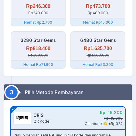
Rp246.300
Rp473.700
Rp249.000
Rp489.000
Hemat Rp2.700
Hemat Rp15.300
3280 Star Gems
6480 Star Gems
Rp818.400
Rp1.635.700
Rp890.000
Rp1.689.000
Hemat Rp71.600
Hemat Rp53.300
3
Pilih Metode Pembayaran
Rp. 16.200
QRIS
Rp. 18.000
QR Kode
Cashback
±Rp324
Cukup dengan
satu HP
, unduh QR kode dan unggah ke