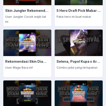
Skin Jungler Rekomendasi Diamond Kuning
5 Hero Draft Pick Mabar Auto Win
User Jungler Cocok wajib liat
Pake hero ini buat mabar
ini
Rekomendasi Skin Diamond Kuning: Mage
Selena, Popol Kupa x Arrival
User Mage Baca ini!
Combo jadul yang terlupakan