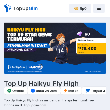
TopUp
Gim
Rp0
Top Up Haikyu Fly High
Official
Buka 24 Jam
Instan
Terjual 3
Top Up Haikyu Fly High resmi dengan
harga termurah
se-
Indonesia di Topupgim.com