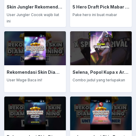
Skin Jungler Rekomendasi Diamond Kuning
5 Hero Draft Pick Mabar Auto Win
User Jungler Cocok wajib liat
Pake hero ini buat mabar
ini
Rekomendasi Skin Diamond Kuning: Mage
Selena, Popol Kupa x Arrival
User Mage Baca ini!
Combo jadul yang terlupakan