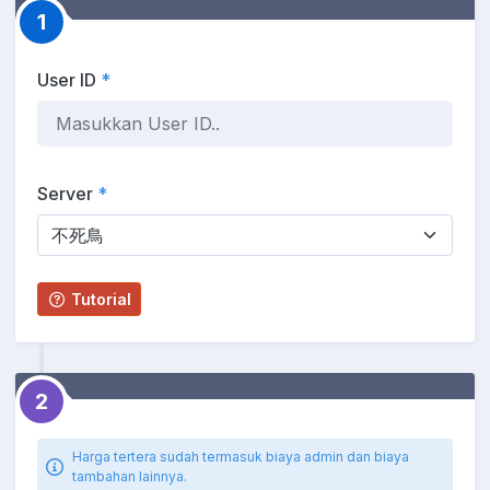
1
User ID
*
Server
*
Tutorial
2
Harga tertera sudah termasuk biaya admin dan biaya
tambahan lainnya.