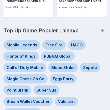
Rekomendasi Skin Diamond Kuning: Marksman
rekomendasi Skin Event Diamond Kuning: EXP Laner
Buat MM pilih skin ini
Player EXP Wajib tau
Top Up Game Populer Lainnya
Mobile Legends
Free Fire
HAGO
Honor of Kings
PUBGM Global
Call of Duty Mobile
Blood Strike
Zepeto
Magic Chess Go Go
Eggy Party
Point Blank
Super Sus
Steam Wallet Voucher
Valorant