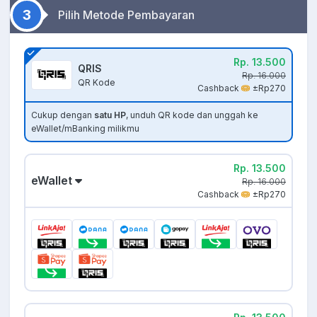
3
Pilih Metode Pembayaran
Rp. 13.500
QRIS
Rp. 16.000
QR Kode
Cashback
±Rp270
Cukup dengan
satu HP
, unduh QR kode dan unggah ke
eWallet/mBanking milikmu
Rp. 13.500
eWallet
Rp. 16.000
Cashback
±Rp270