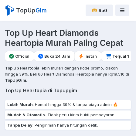
TopUp
Gim
Rp0
Top Up Heart Diamonds
Heartopia Murah Paling Cepat
Official
Buka 24 Jam
Instan
Terjual 1
Top Up Heartopia
lebih murah dengan kode promo, diskon
hingga 39%. Beli 60 Heart Diamonds Heartopia hanya Rp19.510 di
TopUpGim.
Top Up Heartopia di Topupgim
Lebih Murah
. Hemat hingga 39% & tanpa biaya admin 🔥
Mudah & Otomatis.
Tidak perlu kirim bukti pembayaran.
Tanpa Delay
. Pengiriman hanya hitungan detik.