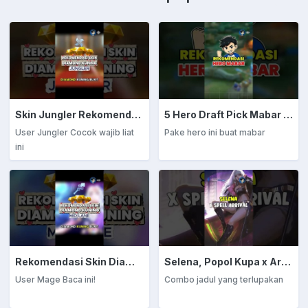
Skin Jungler Rekomendasi Diamond Kuning
5 Hero Draft Pick Mabar Auto Win
User Jungler Cocok wajib liat
Pake hero ini buat mabar
ini
Rekomendasi Skin Diamond Kuning: Mage
Selena, Popol Kupa x Arrival
User Mage Baca ini!
Combo jadul yang terlupakan