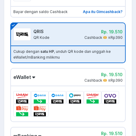
Bayar dengan saldo Cashback
Apa itu Gimcashback?
QRIS
Rp. 19.510
Cashback
±Rp390
QR Kode
Cukup dengan
satu HP
, unduh QR kode dan unggah ke
eWallet/mBanking milikmu
Rp. 19.510
eWallet
Cashback
±Rp390
Rp. 19.510