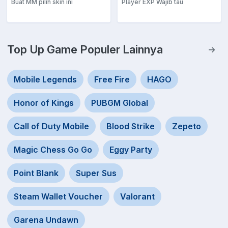
Buat MM pilih skin ini
Player EXP Wajib tau
Top Up Game Populer Lainnya
Mobile Legends
Free Fire
HAGO
Honor of Kings
PUBGM Global
Call of Duty Mobile
Blood Strike
Zepeto
Magic Chess Go Go
Eggy Party
Point Blank
Super Sus
Steam Wallet Voucher
Valorant
Garena Undawn