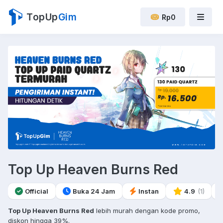
TopUp
Gim
Rp0
Top Up Heaven Burns Red
Official
Buka 24 Jam
Instan
4.9
(1)
Top Up Heaven Burns Red
lebih murah dengan kode promo,
diskon hingga 39%.