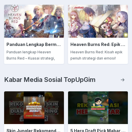
Panduan Lengkap Bermain Heaven Burns Red: Strategi, Tips, dan Rahasia Menang
Heaven Burns Red: Epik Pertarungan dan Harapan Terakhir Umat Manusia
Panduan lengkap Heaven
Heaven Burns Red: Kisah epik
Burns Red – Kuasai strategi,
penuh strategi dan emosi!
bangun tim terbaik, dan hadapi
Temukan harapan terakhir umat
Cancer dengan taktik jitu!
manusia dalam game RPG
Cocok buat pemula maupun
visual novel yang mendalam,
Kabar Media Sosial TopUpGim
veteran yang ingin menang
penuh aksi, dan karakter
lebih konsisten!
unforgettable. Wajib main untuk
pecinta cerita dan gameplay
taktis!
Skin Jungler Rekomendasi Diamond Kuning
5 Hero Draft Pick Mabar Auto Win