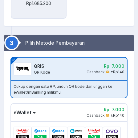
Rp1.685.200
3
Pilih Metode Pembayaran
QRIS
Rp. 7.000
Cashback
±Rp140
QR Kode
Cukup dengan
satu HP
, unduh QR kode dan unggah ke
eWallet/mBanking milikmu
Rp. 7.000
eWallet
Cashback
±Rp140