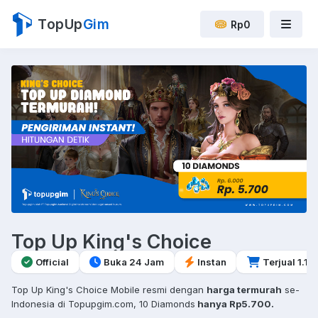
TopUp
Gim
Rp0
Top Up King's Choice
Official
Buka 24 Jam
Instan
Terjual 1.1 r
Top Up King's Choice Mobile resmi dengan
harga termurah
se-
Indonesia di Topupgim.com, 10 Diamonds
hanya Rp5.700.