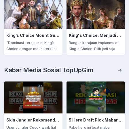
King’s Choice Mount Guide: Pilih Tunggangan Terkuat untuk Dominasi Kerajaan!
King's Choice: Menjadi Raja Bijaksana atau Tirani Kejam? Panduan Lengkap untuk Membangun Kerajaan dan Menaklukkan Hati!
"Dominasi kerajaan di King’s
Bangun kerajaan impianmu di
Choice dengan mount terkuat!
King's Choice! Pilih jadi raja
Pelajari cara memilih dan
bijaksana atau tiran kejam.
meningkatkan mount untuk
Simak panduan lengkap
memenangkan lebih banyak
strategi, tips membangun
Kabar Media Sosial TopUpGim
pertempuran!
kerajaan, dan menaklukkan hati
wanita bangsawan hanya di sini!
Skin Jungler Rekomendasi Diamond Kuning
5 Hero Draft Pick Mabar Auto Win
User Jungler Cocok wajib liat
Pake hero ini buat mabar