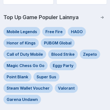
Top Up Game Populer Lainnya
Mobile Legends
Free Fire
HAGO
Honor of Kings
PUBGM Global
Call of Duty Mobile
Blood Strike
Zepeto
Magic Chess Go Go
Eggy Party
Point Blank
Super Sus
Steam Wallet Voucher
Valorant
Garena Undawn