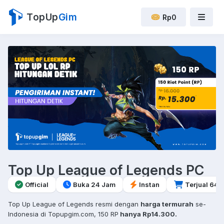
TopUp
Gim
Rp0
Top Up League of Legends PC
Official
Buka 24 Jam
Instan
Terjual 64
Top Up League of Legends resmi dengan
harga termurah
se-
Indonesia di Topupgim.com, 150 RP
hanya Rp14.300.