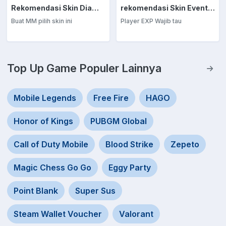
Rekomendasi Skin Diamond Kuning: Marksman
rekomendasi Skin Event Diamond Kuning: EXP Laner
Buat MM pilih skin ini
Player EXP Wajib tau
Top Up Game Populer Lainnya
Mobile Legends
Free Fire
HAGO
Honor of Kings
PUBGM Global
Call of Duty Mobile
Blood Strike
Zepeto
Magic Chess Go Go
Eggy Party
Point Blank
Super Sus
Steam Wallet Voucher
Valorant