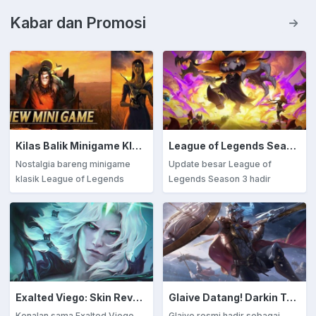
Kabar dan Promosi
Kilas Balik Minigame Klasik League of Legends: Dari Demons Hand hingga Koeshin!
League of Legends Season 3: Doom Bots Kembali, WASD Movement Hadir, dan Summoner’s Rift Diremake Total!
Nostalgia bareng minigame
Update besar League of
klasik League of Legends
Legends Season 3 hadir
seperti Demons Hand &
dengan kembalinya Doom
Koeshin! Intip kembali
Bots, fitur WASD movement,
keseruan game-game ikonik
dan remake total Summoner’s
yang pernah meramaikan
Rift. Bersiaplah untuk
komunitas LoL. Temukan kisah
pengalaman bermain yang
lengkapnya & lihat bagaimana
lebih seru dan kompetitif!
minigame ini membentuk
Exalted Viego: Skin Revolusioner di League of Legends yang Beradaptasi dengan Role
Glaive Datang! Darkin Terakhir yang Akan Mengubah Segalanya di League of Legends Season 3
sejarah Riot Games!
Kenalan sama Exalted Viego,
Glaive resmi hadir sebagai