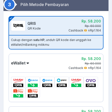
3
Pilih Metode Pembayaran
Rp. 58.200
QRIS
Rp. 60.000
QR Kode
Cashback
±Rp1.164
Cukup dengan
satu HP
, unduh QR kode dan unggah ke
eWallet/mBanking milikmu
Rp. 58.200
eWallet
Rp. 60.000
Cashback
±Rp1.164
Rp. 58.200