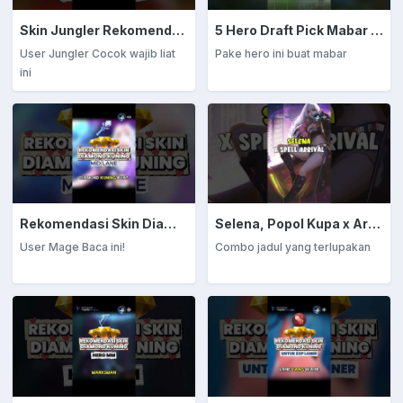
Skin Jungler Rekomendasi Diamond Kuning
5 Hero Draft Pick Mabar Auto Win
User Jungler Cocok wajib liat
Pake hero ini buat mabar
ini
Rekomendasi Skin Diamond Kuning: Mage
Selena, Popol Kupa x Arrival
User Mage Baca ini!
Combo jadul yang terlupakan