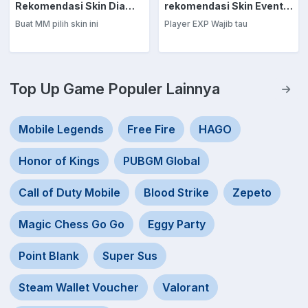
Rekomendasi Skin Diamond Kuning: Marksman
rekomendasi Skin Event Diamond Kuning: EXP Laner
Buat MM pilih skin ini
Player EXP Wajib tau
Top Up Game Populer Lainnya
Mobile Legends
Free Fire
HAGO
Honor of Kings
PUBGM Global
Call of Duty Mobile
Blood Strike
Zepeto
Magic Chess Go Go
Eggy Party
Point Blank
Super Sus
Steam Wallet Voucher
Valorant