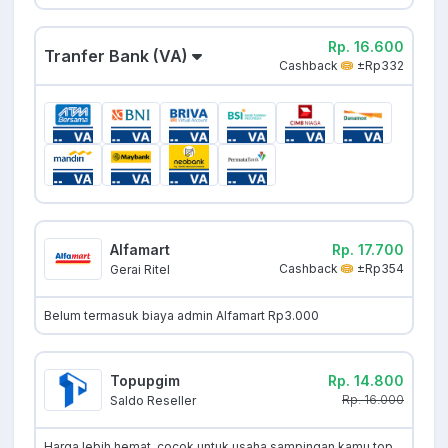
Rp. 16.600
Tranfer Bank (VA)
Cashback
±Rp332
Alfamart
Rp. 17.700
Cashback
±Rp354
Gerai Ritel
Belum termasuk biaya admin Alfamart Rp3.000
Topupgim
Rp. 14.800
Rp. 16.000
Saldo Reseller
Harga lebih hemat, cocok untuk usaha sampingan kamu top