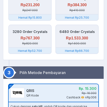
Rp231.200
Rp384.300
Rp247.000
Rp410.000
Hemat Rp15.800
Hemat Rp25.700
3280 Order Crystals
6480 Order Crystals
Rp767.300
Rp1.533.300
Rp820.000
Rp1.600.000
Hemat Rp52.700
Hemat Rp66.700
3
Pilih Metode Pembayaran
Rp. 15.300
QRIS
Rp. 16.000
QR Kode
Cashback
±Rp306
Cukup dengan
satu HP
, unduh QR kode dan unggah ke