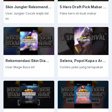
Skin Jungler Rekomendasi Diamond Kuning
5 Hero Draft Pick Mabar Auto Win
User Jungler Cocok wajib liat
Pake hero ini buat mabar
ini
Rekomendasi Skin Diamond Kuning: Mage
Selena, Popol Kupa x Arrival
User Mage Baca ini!
Combo jadul yang terlupakan