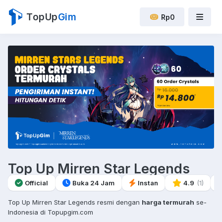
TopUp
Gim
Rp0
Top Up Mirren Star Legends
Official
Buka 24 Jam
Instan
4.9
(1)
Top Up Mirren Star Legends resmi dengan
harga termurah
se-
Indonesia di Topupgim.com