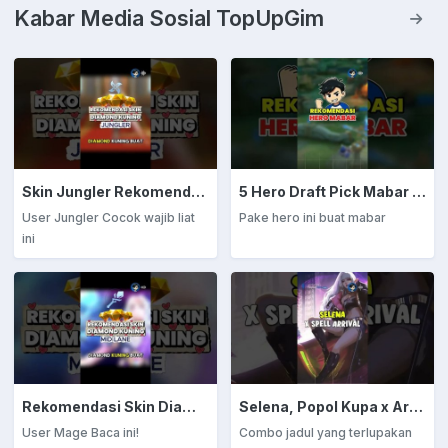
yang bikin kamu lebih jago
Kabar Media Sosial TopUpGim
bertahan dan menyerang
musuh. Siap jadi juara?
Skin Jungler Rekomendasi Diamond Kuning
5 Hero Draft Pick Mabar Auto Win
User Jungler Cocok wajib liat
Pake hero ini buat mabar
ini
Rekomendasi Skin Diamond Kuning: Mage
Selena, Popol Kupa x Arrival
User Mage Baca ini!
Combo jadul yang terlupakan