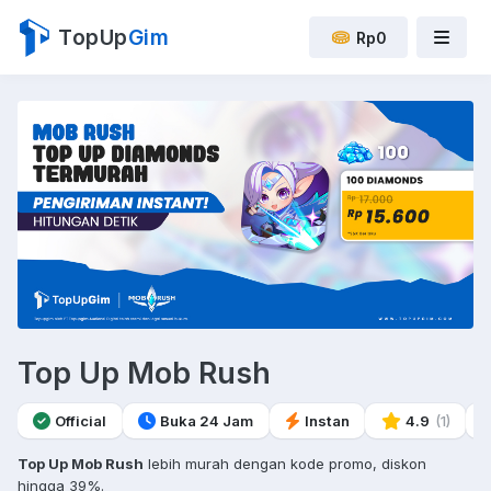
TopUp
Gim
Rp0
Top Up Mob Rush
Official
Buka 24 Jam
Instan
4.9
(1)
Top Up Mob Rush
lebih murah dengan kode promo, diskon
hingga 39%.