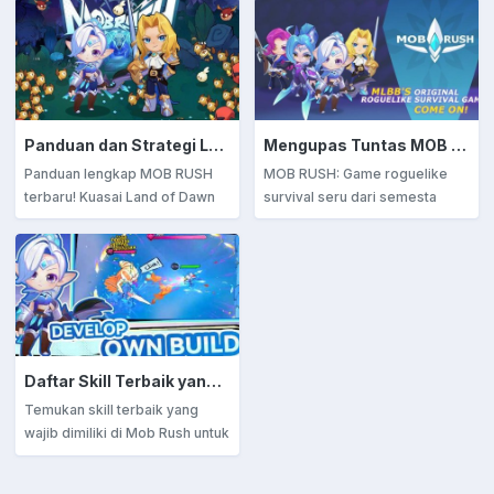
Panduan dan Strategi Lengkap Bermain MOB RUSH: Kuasai Land of Dawn dengan Hero dan Skill Terbaik
Mengupas Tuntas MOB RUSH: Strategi, Fitur, dan Daya Tarik Game Roguelike dari Dunia MLBB
Panduan lengkap MOB RUSH
MOB RUSH: Game roguelike
terbaru! Kuasai Land of Dawn
survival seru dari semesta
dengan hero terbaik, strategi
MLBB. Kuasai strategi,
jitu, dan skill mematikan. Simak
kembangkan hero, dan hadapi
tips, trik, dan cara bertahan
gelombang monster tanpa
hidup lebih lama dalam game
henti! Temukan tips dan ulasan
survival roguelike paling seru
lengkapnya di sini.
ini.
Daftar Skill Terbaik yang Wajib Dimiliki untuk Menang di Mob Rush
Temukan skill terbaik yang
wajib dimiliki di Mob Rush untuk
menang! Dari Multi-Shot hingga
Fireball, pelajari kombinasi skill