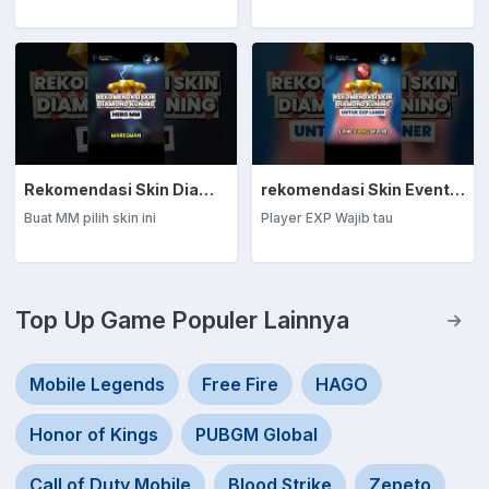
Rekomendasi Skin Diamond Kuning: Marksman
rekomendasi Skin Event Diamond Kuning: EXP Laner
Buat MM pilih skin ini
Player EXP Wajib tau
Top Up Game Populer Lainnya
Mobile Legends
Free Fire
HAGO
Honor of Kings
PUBGM Global
Call of Duty Mobile
Blood Strike
Zepeto