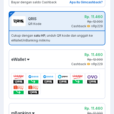
Bayar dengan saldo Cashback
Apa itu Gimcashback?
Rp. 11.460
QRIS
Rp. 12.000
QR Kode
Cashback
±Rp229
Cukup dengan
satu HP
, unduh QR kode dan unggah ke
eWallet/mBanking milikmu
Rp. 11.460
eWallet
Rp. 12.000
Cashback
±Rp229
Rp. 11.460
mBanking
Rp. 12.000