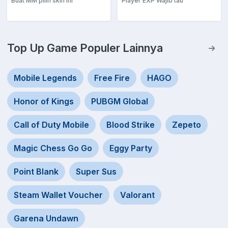
Buat MM pilih skin ini
Player EXP Wajib tau
Top Up Game Populer Lainnya
Mobile Legends
Free Fire
HAGO
Honor of Kings
PUBGM Global
Call of Duty Mobile
Blood Strike
Zepeto
Magic Chess Go Go
Eggy Party
Point Blank
Super Sus
Steam Wallet Voucher
Valorant
Garena Undawn