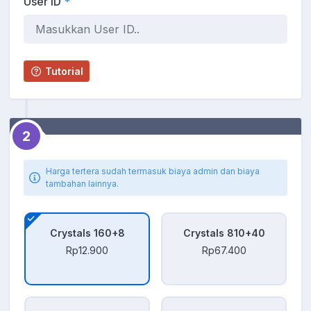
User ID
*
Tutorial
2
Harga tertera sudah termasuk biaya admin dan biaya
tambahan lainnya.
Crystals 160+8
Crystals 810+40
Rp12.900
Rp67.400