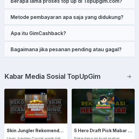
Berapa lama proses top up di Topupgim.com?
Metode pembayaran apa saja yang didukung?
Apa itu GimCashback?
Bagaimana jika pesanan pending atau gagal?
Kabar Media Sosial TopUpGim
Skin Jungler Rekomendasi Diamond Kuning
5 Hero Draft Pick Mabar Auto Win
User Jungler Cocok wajib liat
Pake hero ini buat mabar