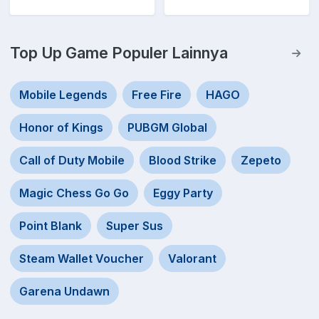
Top Up Game Populer Lainnya
Mobile Legends
Free Fire
HAGO
Honor of Kings
PUBGM Global
Call of Duty Mobile
Blood Strike
Zepeto
Magic Chess Go Go
Eggy Party
Point Blank
Super Sus
Steam Wallet Voucher
Valorant
Garena Undawn