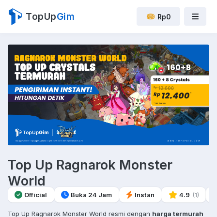
TopUp
Gim
Rp0
Top Up Ragnarok Monster
World
Official
Buka 24 Jam
Instan
4.9
(1)
Top Up Ragnarok Monster World resmi dengan
harga termurah