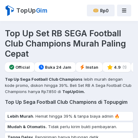
TopUp
Gim
Rp0
Top Up Set RB SEGA Football
Club Champions Murah Paling
Cepat
Official
Buka 24 Jam
Instan
4.9
(1)
Top Up Sega Football Club Champions
lebih murah dengan
kode promo, diskon hingga 39%. Beli Set RB A Sega Football Club
Champions hanya Rp7.850 di
TopUpGim.
Top Up Sega Football Club Champions di Topupgim
Lebih Murah
. Hemat hingga 39% & tanpa biaya admin 🔥
Mudah & Otomatis.
Tidak perlu kirim bukti pembayaran.
Tanpa Delay
. Pengiriman hanya hitungan detik.