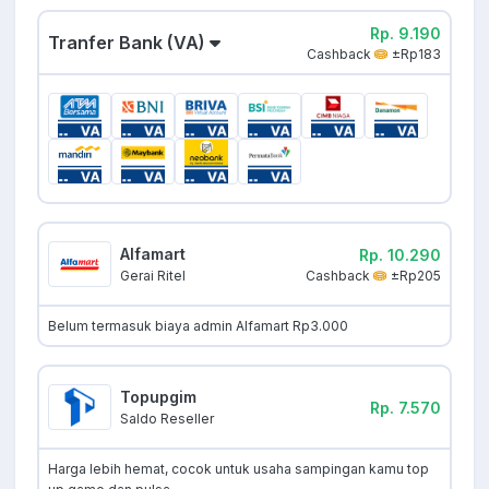
Rp. 9.190
Tranfer Bank (VA)
Cashback
±Rp183
Alfamart
Rp. 10.290
Cashback
±Rp205
Gerai Ritel
Belum termasuk biaya admin Alfamart Rp3.000
Topupgim
Rp. 7.570
Saldo Reseller
Harga lebih hemat, cocok untuk usaha sampingan kamu top