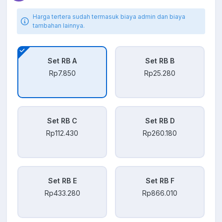
Harga tertera sudah termasuk biaya admin dan biaya
tambahan lainnya.
Set RB A
Set RB B
Rp7.850
Rp25.280
Set RB C
Set RB D
Rp112.430
Rp260.180
Set RB E
Set RB F
Rp433.280
Rp866.010