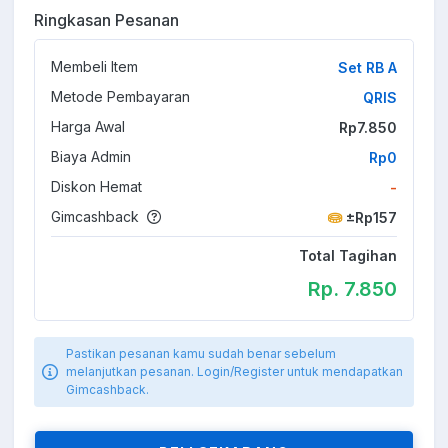
Ringkasan Pesanan
Membeli Item
Set RB A
Metode Pembayaran
QRIS
Harga Awal
Rp7.850
Biaya Admin
Rp0
Diskon Hemat
-
Gimcashback
±Rp157
Total Tagihan
Rp. 7.850
Pastikan pesanan kamu sudah benar sebelum
melanjutkan pesanan. Login/Register untuk mendapatkan
Gimcashback.