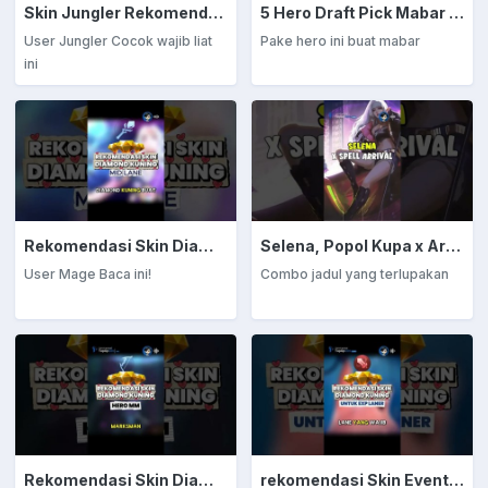
Skin Jungler Rekomendasi Diamond Kuning
5 Hero Draft Pick Mabar Auto Win
User Jungler Cocok wajib liat
Pake hero ini buat mabar
ini
Rekomendasi Skin Diamond Kuning: Mage
Selena, Popol Kupa x Arrival
User Mage Baca ini!
Combo jadul yang terlupakan
Rekomendasi Skin Diamond Kuning: Marksman
rekomendasi Skin Event Diamond Kuning: EXP Laner