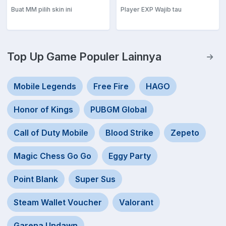
Buat MM pilih skin ini
Player EXP Wajib tau
Top Up Game Populer Lainnya
Mobile Legends
Free Fire
HAGO
Honor of Kings
PUBGM Global
Call of Duty Mobile
Blood Strike
Zepeto
Magic Chess Go Go
Eggy Party
Point Blank
Super Sus
Steam Wallet Voucher
Valorant
Garena Undawn