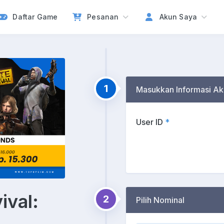
Daftar Game
Pesanan
Akun Saya
1
Masukkan Informasi Ak
User ID
*
ival:
2
Pilih Nominal