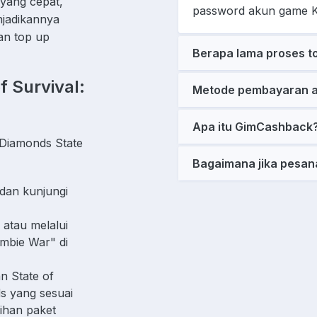
yang cepat,
password akun game 
jadikannya
an top up
Berapa lama proses t
 Survival:
Metode pembayaran a
Apa itu GimCashback
 Diamonds State
Bagaimana jika pesan
dan kunjungi
atau melalui
ombie War" di
 State of
ds yang sesuai
ihan paket