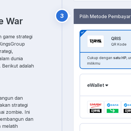
3
Pilih Metode Pembayar
ie War
 game strategi
QRIS
 KingsGroup
QR Kode
ategi,
alam dunia
Cukup dengan
satu HP
, 
milikmu
 Berikut adalah
eWallet
angun dan
kan strategi
ai zombie. Ini
membangun dan
n melatih