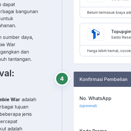
 dapat
rbagai bangunan
Belum termasuk biaya ad
 untuk
ahanan.
Topupgi
n sumber daya,
Saldo Resel
bie War
Harga lebih hemat, coco
gangkan dan
nuh tantangan.
val:
4
Konfirmasi Pembelian
No. WhatsApp
ombie War
adalah
(opsional)
bagai tujuan
beberapa jenis
ercepat
kut adalah