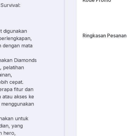
Kode Promo
Survival:
t digunakan
Ringkasan Pesanan
 perlengkapan,
eh dengan mata
nakan Diamonds
 pelatihan
inan,
bih cepat.
rapa fitur dan
 atau akses ke
an menggunakan
nakan untuk
dian, yang
 hero,