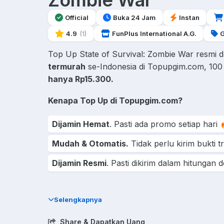
Zombie War
Official
Buka 24 Jam
Instan
4.9
(1)
FunPlus International A.G.
G
Top Up State of Survival: Zombie War resmi
termurah
se-Indonesia di Topupgim.com, 10
hanya Rp15.300.
Kenapa Top Up di Topupgim.com?
Dijamin Hemat
. Pasti ada promo setiap hari 
Mudah & Otomatis.
Tidak perlu kirim bukti t
Dijamin Resmi
. Pasti dikirim dalam hitungan de
Top Up State of Survival: Zombie War murah dan aman d
harga termurah dan pengiriman instan.
Selengkapnya
Share & Dapatkan Uang