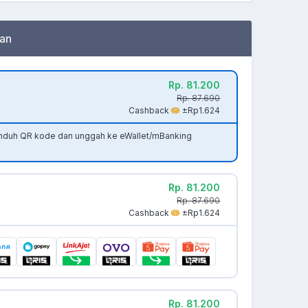
an
Rp. 81.200
Rp. 87.690
Cashback
±Rp1.624
unduh QR kode dan unggah ke eWallet/mBanking
Rp. 81.200
Rp. 87.690
Cashback
±Rp1.624
Rp. 81.200