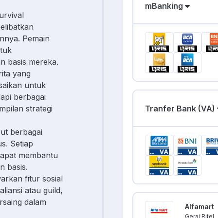
mBanking
urvival
elibatkan
nnya. Pemain
tuk
 basis mereka.
rita yang
saikan untuk
api berbagai
Tranfer Bank (VA)
mpilan strategi
ut berbagai
s. Setiap
 dapat membantu
 basis.
rkan fitur sosial
iansi atau guild,
rsaing dalam
Alfamart
Gerai Ritel