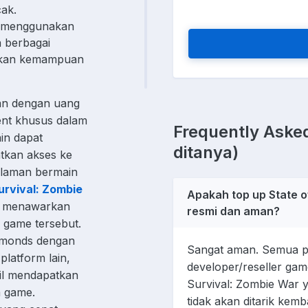
cak.
 menggunakan
 berbagai
tkan kemampuan
ian dengan uang
ent khusus dalam
Frequently Asked
in dapat
ditanya)
kan akses ke
alaman bermain
urvival: Zombie
Apakah top up State o
l menawarkan
resmi dan aman?
 game tersebut.
amonds dengan
Sangat aman. Semua pr
platform lain,
developer/reseller gam
l mendapatkan
Survival: Zombie War
m game.
tidak akan ditarik kem