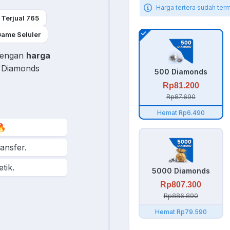
Harga tertera sudah ter
Terjual 765
ame Seluler
 dengan
harga
0 Diamonds
500 Diamonds
Rp81.200
Rp87.690
Hemat Rp6.490
🔥
ransfer.
tik.
5000 Diamonds
Rp807.300
i Topupgim, dijamin
Rp886.890
Hemat Rp79.590