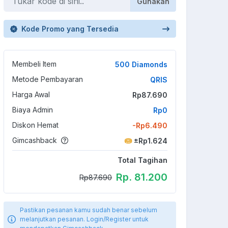
Gunakan
Kode Promo yang Tersedia
Membeli Item
500 Diamonds
Metode Pembayaran
QRIS
Harga Awal
Rp87.690
Biaya Admin
Rp0
Diskon Hemat
-Rp6.490
Gimcashback
±Rp1.624
Total Tagihan
Rp. 81.200
Rp87.690
Pastikan pesanan kamu sudah benar sebelum
melanjutkan pesanan. Login/Register untuk